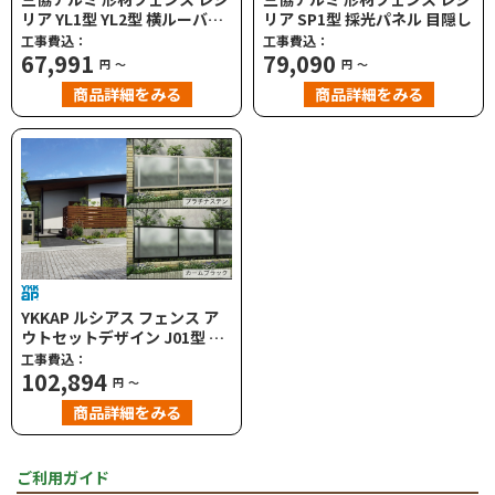
リア YL1型 YL2型 横ルーバー
リア SP1型 採光パネル 目隠し
YLS型 横採光ルーバー 目隠し
工事費込：
工事費込：
ハイタイプ・高尺タイプ対応
67,991
79,090
円
～
円
～
商品詳細をみる
商品詳細をみる
YKKAP ルシアス フェンス ア
ウトセットデザイン J01型 ポ
リカパネル 採光目隠し
工事費込：
102,894
円
～
商品詳細をみる
ご利用ガイド