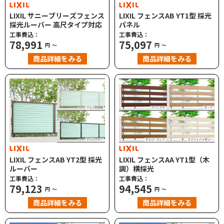
LIXIL サニーブリーズフェンス
LIXIL フェンスAB YT1型 採光
採光ルーバー 高尺タイプ対応
パネル
工事費込：
工事費込：
78,991
75,097
円
～
円
～
商品詳細をみる
商品詳細をみる
LIXIL フェンスAB YT2型 採光
LIXIL フェンスAA YT1型（木
ルーバー
調）横採光
工事費込：
工事費込：
79,123
94,545
円
～
円
～
商品詳細をみる
商品詳細をみる