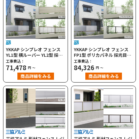
YKKAP シンプレオ フェンス
YKKAP シンプレオ フェンス
YL1型 横ルーバー YL2型 採光
FP1型 ポリカパネル 採光目隠
ルーバー 高尺タイプ対応
し
工事費込：
工事費込：
71,478
84,326
円
～
円
～
商品詳細をみる
商品詳細をみる
三協アルミ 形材フェンス レジ
三協アルミ 形材フェンス レジ