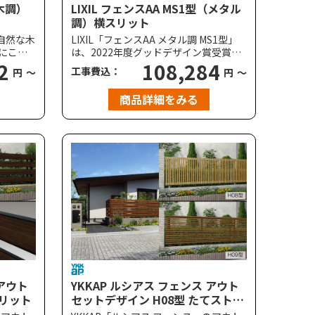
（木調）
LIXIL フェンスAA MS1型（メタル
調）横スリット
、自然な木
LIXIL「フェンスAA メタル調 MS1型」
にこだ
は、2022年度グッドデザイン賞受賞。
表現。
2
経年劣化した錆びた風合い（ラステ
108,284
工事費込：
円
～
円
～
｜目隠し
ィ）と質感が表現され、鉄を思わせる
ある板張
リアル感を追求した「ブリュームメタ
商品詳細をみる
から柱
ル色」は、表面の凸凹や色の濃淡があ
となる
りファサードで存在感を放ちます。重
フェン
厚感を演出する笠木付タイプも用意さ
れています。
 アウト
YKKAP ルシアス フェンス アウト
スリット
セットデザイン H08型 たてストラ
イプ H09型 横ストライプ