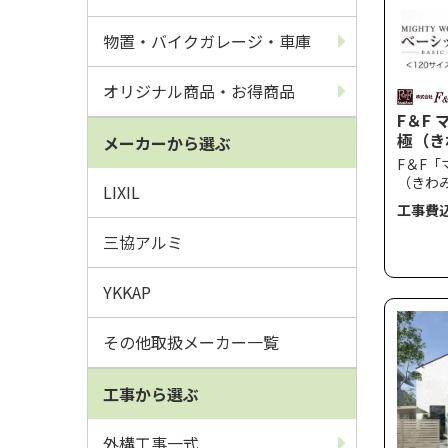
物置・バイクガレージ・車庫
オリジナル商品・お得商品
F＆F
極（き
メーカーから選ぶ
高尺タ
F＆F「
（きわみ
LIXIL
れたコ
工事費
目調の
たマッ
三協アルミ
ボス加
ルに再
YKKAP
ンス）
その他取扱メーカー一覧
工事から選ぶ
外構工事一式