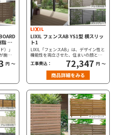
BOARD
LIXIL フェンスAB YS1型 横スリッ
樹脂 高
ト1
ード）」
LIXIL「フェンスAB」は、デザイン性と
が施さ
機能性を両立させた、住まいの顔とな
目調
3
るフェンスです。YS1型（横スリット｜
72,347
工事費込：
円
～
円
～
れた木
目隠し率80%）は、適度にプライバシ
樹脂は2
ーを守りながら風と光を通すタイプ。
商品詳細をみる
層目）に
フェンス下の空き寸法は、全てのタイ
香りも
プで従来よりも狭い60mmを採用。道
外側2層
路側から覗かれにくくプライバシーを
、雨シ
守り、ペットもくぐり抜けがしづら
してい
く、空き缶などのゴミも入りにくい設
ッド」
計です。
カテゴ
ルミ、
に使用し
なりま