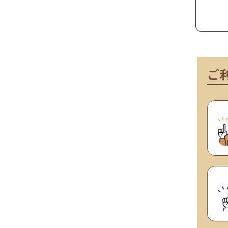
ラット
です。
納まり
リアと
象を際
準で風速
下）に
ご