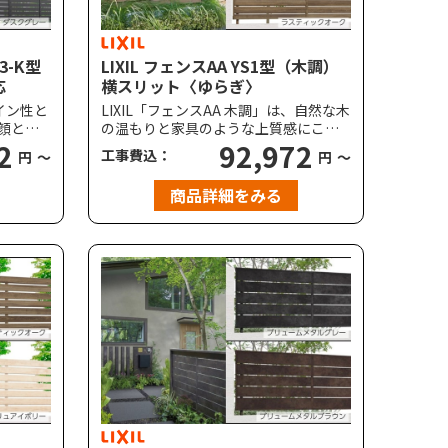
S3-K型
LIXIL フェンスAA YS1型（木調）
応
横スリット〈ゆらぎ〉
ザイン性と
LIXIL「フェンスAA 木調」は、自然な木
顔とな
の温もりと家具のような上質感にこだ
リット｜
2
わり、細部までリアルな木目を表現。
92,972
工事費込：
円
～
円
～
ライバシ
YS1型（横スリット〈ゆらぎ〉｜目隠し
イプ。
率90%）は、木調ならではのゆらぎを
商品詳細をみる
のタイ
表現した、やさしさのあるデザインで
採用。道
す。フレームから柱まで木目調のた
シーを
め、住まいの顔となる門まわりの演出
づら
やお庭の目隠しフェンスにも最適で
くい設
す。