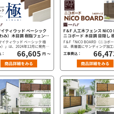
 マイティウッド ベーシック
F＆F 人工木フェンス NiCO 
わみ）木目調 樹脂フェンス
ニコボード 木目調 目隠し 
イプ対応
尺タイプ対応
マイティウッド ベーシック 極
F＆F「NiCO BOARD（ニコボ
）」は、2024年12月に発売さ
は、表層面にサンディング加工
ストパフォーマンスに優れた木
66,605
れ、天然木の質感を再現した木
66,47
込：
工事費込：
円
～
樹脂フェンスです。光沢を抑え
で、コストパフォーマンスに優
トな質感と表面に施されたエン
粉入りの人工木フェンスです。
商品詳細をみる
商品詳細をみる
工により、天然木の木目をリア
層構造を採用し、芯材（内側1
現され、高尺（高さがあるフェ
は木粉を配合しており、木材の
にも対応しています。
楽しむことができます。表層（
目）は、木粉を含まないことで
ミの抑制や耐候性の性能が向上
ます。以前からの「マイティウ
シリーズでは、樹脂フェンスの
リーでしたが、LIXIL、三協ア
YKKAPなどが人工木デッキ材
ている構造と同じ構造の仕様と
す。