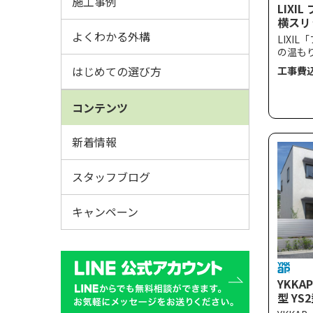
施工事例
LIXI
横スリ
よくわかる外構
LIXI
の温も
わり、
はじめての選び方
工事費
YS2型
は、開
させた
コンテンツ
まで木
門まわ
スにも
新着情報
スタッフブログ
キャンペーン
YKKA
型 YS
イプ対