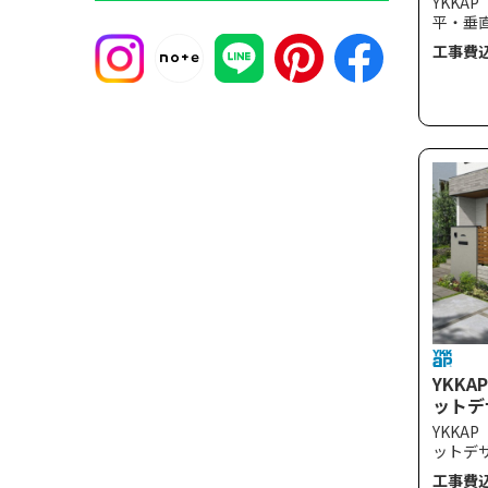
YKKA
平・垂
スでミ
工事費
ードな
性とコ
え、ど
溶け込
風速34
に対応
YKKA
ットデザ
YS2H
YKKA
イプ対
ットデ
同一面
工事費