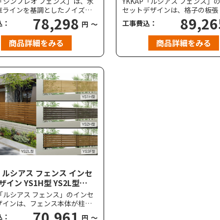
P「シンプレオ フェンス」は、水
YKKAP「ルシアス フェンス」
直ラインを基調としたノイズレ
セットデザインは、格子の板張
ニマルなデザインで、スタンダ
78,298
際立つ木目調のデザインが、洋
89,26
込：
工事費込：
円
～
アルミ形材フェンスです。機能
和風、モダンからクラシックま
ストパフォーマンスを兼ね備
い住宅におすすめのフェンスで
商品詳細をみる
商品詳細をみる
のような建物の外観にも自然と
風圧強度は、標準で風速34m/
みます。耐風圧強度は、標準で
（柱ピッチ2m以下）に対応し
m/秒相当（柱ピッチ2m以下）
す。
しています。
P ルシアス フェンス インセ
イン YS1H型 YS2L型
型 YS3F型 横スリット 高尺タ
P「ルシアス フェンス」のインセ
応
ザインは、フェンス本体が柱と
になることで、凹凸の少ないフ
70,961
込：
円
～