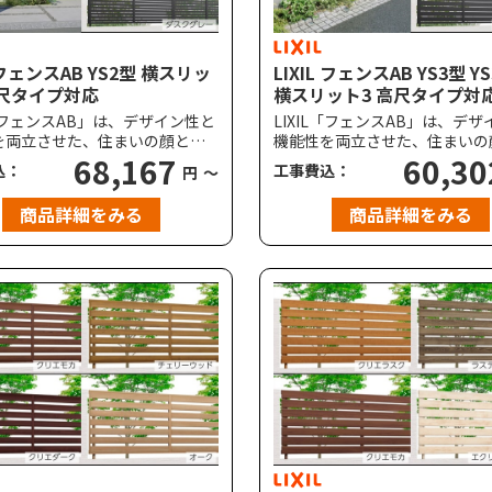
L フェンスAB YS2型 横スリッ
LIXIL フェンスAB YS3型 Y
高尺タイプ対応
横スリット3 高尺タイプ対
L「フェンスAB」は、デザイン性と
LIXIL「フェンスAB」は、デ
を両立させた、住まいの顔とな
機能性を両立させた、住まいの
ンスです。YS2型（横スリット｜
68,167
るフェンスです。YS3型（横ス
60,30
込：
工事費込：
円
～
率80%）は、適度にプライバシ
目隠し率80%）は、適度にプ
りながら風と光を通すタイプ。
ーを守りながら風と光を通すタ
商品詳細をみる
商品詳細をみる
ス下の空き寸法は、全てのタイ
フェンス下の空き寸法は、全て
来よりも狭い60mmを採用。道
プで従来よりも狭い60mmを
ら覗かれにくくプライバシーを
路側から覗かれにくくプライバ
ペットもくぐり抜けがしづら
守り、ペットもくぐり抜けがし
き缶などのゴミも入りにくい設
く、空き缶などのゴミも入りに
。
計です。