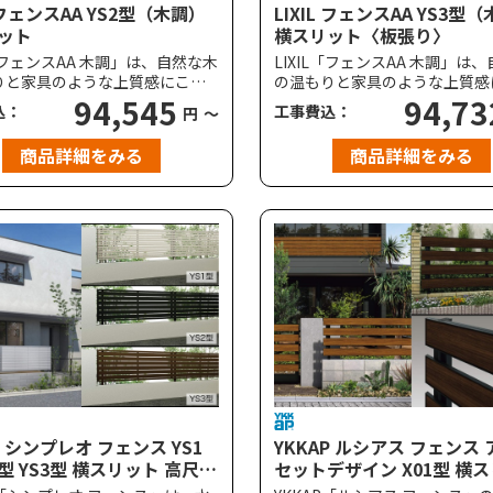
L フェンスAA YS2型（木調）
LIXIL フェンスAA YS3型
ット
横スリット〈板張り〉
L「フェンスAA 木調」は、自然な木
LIXIL「フェンスAA 木調」は
りと家具のような上質感にこだ
の温もりと家具のような上質感
細部までリアルな木目を表現。
94,545
わり、細部までリアルな木目を
94,73
込：
工事費込：
円
～
（横スリット｜目隠し率70%）
YS3型（横スリット〈板張り〉
放感とプライバシー確保を両立
率80%）は、軽快で連続感の
商品詳細をみる
商品詳細をみる
デザインです。フレームから柱
り調のデザインです。フレーム
目調のため、住まいの顔となる
まで木目調のため、住まいの顔
りの演出やお庭の目隠しフェン
門まわりの演出やお庭の目隠し
最適です。
スにも最適です。
P シンプレオ フェンス YS1
YKKAP ルシアス フェンス
2型 YS3型 横スリット 高尺タ
セットデザイン X01型 横
応