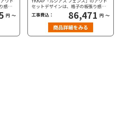
のアウト
YKKAP「ルシアス フェンス」のアウト
り感が
セットデザインは、格子の板張り感が
風から
5
際立つ木目調のデザインが、洋風から
86,471
工事費込：
円
～
円
～
で幅広
和風、モダンからクラシックまで幅広
す。耐
い住宅におすすめのフェンスです。耐
商品詳細をみる
秒相当
風圧強度は、標準で風速34m/秒相当
ていま
（柱ピッチ2m以下）に対応していま
す。