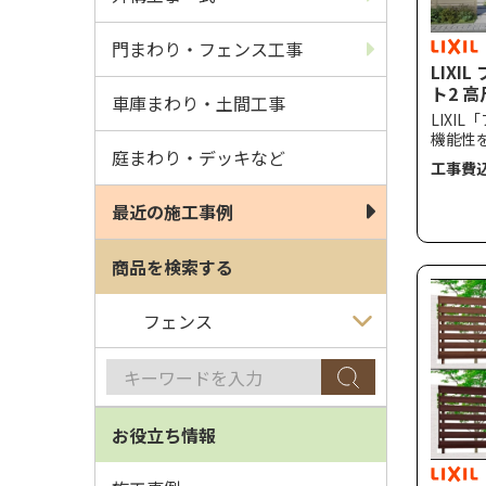
門まわり・フェンス工事
LIXI
ト2 
車庫まわり・土間工事
LIXI
機能性
庭まわり・デッキなど
るフェ
工事費
目隠し
ーを守
最近の施工事例
フェン
プで従
路側か
商品を検索する
守り、
く、空
計です
お役立ち情報