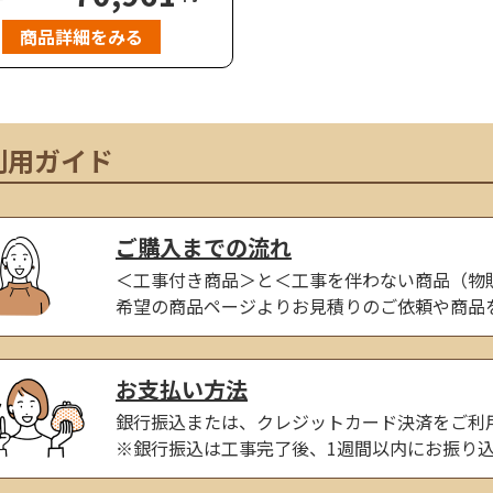
でノイズレスなアルミフェンス
フレームとパネルが面一に揃う
商品詳細をみる
は、住宅の外壁や他のエクステ
調和し、洗練されたモダンな印
立たせます。耐風圧強度は、標
34m/秒相当（柱ピッチ2m以
対応しています。
利用ガイド
ご購入までの流れ
＜工事付き商品＞と＜工事を伴わない商品（物
希望の商品ページよりお見積りのご依頼や商品
お支払い方法
銀行振込または、クレジットカード決済をご利
※銀行振込は工事完了後、1週間以内にお振り