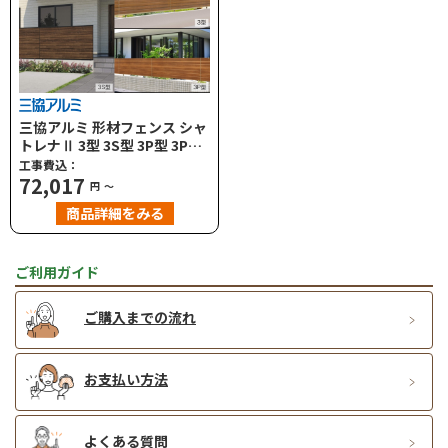
三協アルミ 形材フェンス シャ
トレナⅡ 3型 3S型 3P型 3PS
型 横ルーバー 目隠し ハイタイ
工事費込：
プ・高尺タイプ対応
72,017
円
～
商品詳細をみる
ご利用ガイド
ご購入までの流れ
お支払い方法
よくある質問