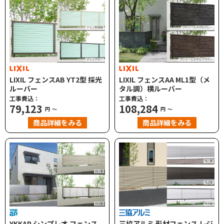
LIXIL フェンスAB YT2型 採光
LIXIL フェンスAA ML1型（メ
ルーバー
タル調）横ルーバー
工事費込：
工事費込：
79,123
108,284
円
～
円
～
商品詳細をみる
商品詳細をみる
YKKAP シンプレオ フェンス
三協アルミ 形材フェンス レジ