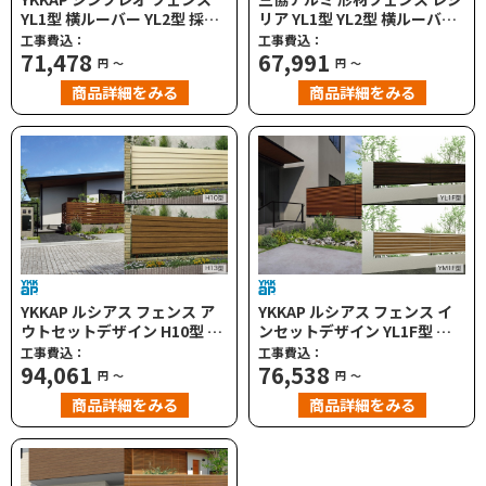
YL1型 横ルーバー YL2型 採光
リア YL1型 YL2型 横ルーバー
ルーバー 高尺タイプ対応
YLS型 横採光ルーバー 目隠し
工事費込：
工事費込：
71,478
ハイタイプ・高尺タイプ対応
67,991
円
～
円
～
商品詳細をみる
商品詳細をみる
YKKAP ルシアス フェンス ア
YKKAP ルシアス フェンス イ
ウトセットデザイン H10型 横
ンセットデザイン YL1F型 横
ルーバー H13型 ひし形格子 高
ルーバー YM1F型 横目隠し 高
工事費込：
工事費込：
尺タイプ対応
94,061
尺タイプ対応
76,538
円
～
円
～
商品詳細をみる
商品詳細をみる