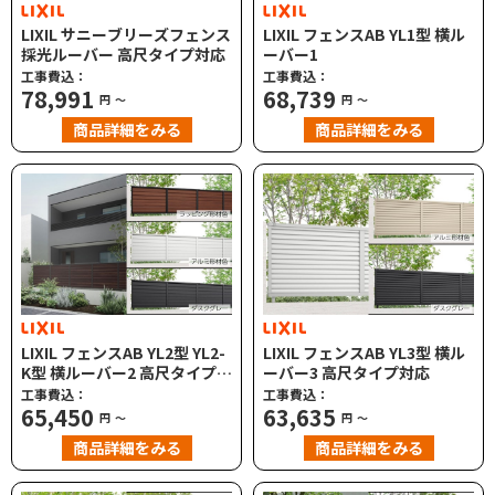
LIXIL サニーブリーズフェンス
LIXIL フェンスAB YL1型 横ル
採光ルーバー 高尺タイプ対応
ーバー1
工事費込：
工事費込：
78,991
68,739
円
～
円
～
商品詳細をみる
商品詳細をみる
LIXIL フェンスAB YL2型 YL2-
LIXIL フェンスAB YL3型 横ル
K型 横ルーバー2 高尺タイプ対
ーバー3 高尺タイプ対応
応
工事費込：
工事費込：
65,450
63,635
円
～
円
～
商品詳細をみる
商品詳細をみる