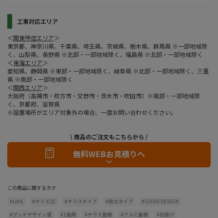
工事対応エリア
＜
関東甲信エリア
＞
東京都、神奈川県、千葉県、埼玉県、茨城県、栃木県、群馬県 ※一部地域除
く、山梨県、長野県 ※北部・一部地域除く、福島県 ※北部・一部地域除く
＜
東海エリア
＞
愛知県、静岡県 ※東部・一部地域除く、岐阜県 ※北部・一部地域除く、三重
県 ※南部・一部地域除く
＜
関西エリア
＞
大阪府（高槻市・枚方市・交野市・茨木市・吹田市）※南部・一部地域除
く、京都府、滋賀県
※設置場所がエリア対象外の場合、一度お問い合わせください。
\ 商品のご注文もこちらから /
無料WEBお見積りへ
この商品に関するタグ
#LIXIL
#テラスSC
#テラスタイプ
#独立タイプ
#GOOD DESIGN
#グッドデザイン賞
#1階用
#テラス屋根
#アルミ屋根
#日除け