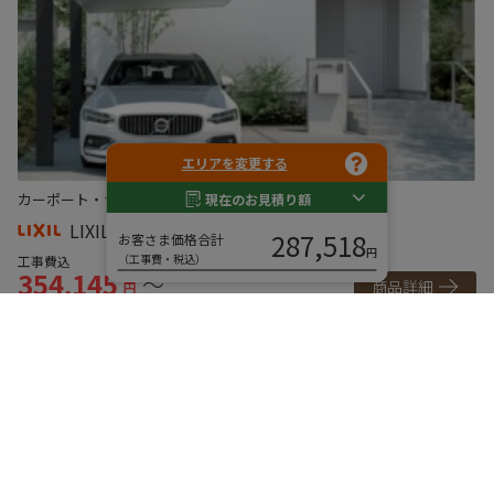
エリアを変更する
カーポート・サイクルポート
カーポート
カ
現在のお見積り額
LIXIL カーポートSC 1台用
287,518
お客さま価格合計
円
（工事費・税込）
工事費込
工
354,145
7
～
商品詳細
円
ご利用ガイド
ご購入までの流れ