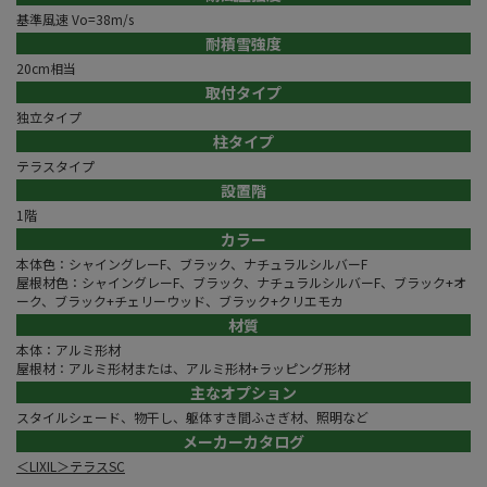
基準風速 Vo=38m/s
耐積雪強度
20cm相当
取付タイプ
独立タイプ
柱タイプ
テラスタイプ
設置階
1階
カラー
本体色：シャイングレーF、ブラック、ナチュラルシルバーF
屋根材色：シャイングレーF、ブラック、ナチュラルシルバーF、ブラック+オ
ーク、ブラック+チェリーウッド、ブラック+クリエモカ
材質
本体：アルミ形材
屋根材：アルミ形材または、アルミ形材+ラッピング形材
主なオプション
スタイルシェード、物干し、躯体すき間ふさぎ材、照明など
メーカーカタログ
＜LIXIL＞テラスSC