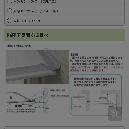
人感センサあり（段調光型）
人感センサあり（ON-OFF型）
入切スイッチ付き
躯体すき間ふさぎ材