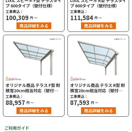
LIXIL スピーネ F型 テラスタイ
LIXIL スピーネ R型 テラスタイ
プ 600タイプ（壁付仕様）
プ 600タイプ（壁付仕様）
工事費込：
工事費込：
100,309
111,584
円
～
円
～
商品詳細をみる
商品詳細をみる
オリジナル商品 テラス F型 耐
オリジナル商品 テラス R型 耐
積雪20cm相当対応（壁付仕
積雪20cm相当対応（壁付仕
様）
様）
工事費込：
工事費込：
88,957
87,593
円
～
円
～
商品詳細をみる
商品詳細をみる
ご利用ガイド