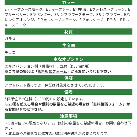
カラー
Eディープシースモーク、Eディープシー、E地中海、Eフォレストグリーン、E
ブルーベリー、Eラベンダー、Eサンフラワースモーク、Eサンフラワー、Eバ
レンシアオレンジ、Eヴォルケーノスモーク、Eヴォルケーノ、Eモカ、Eミル
キースモーク
材質
ガラス
生産国
チェコ
主なオプション
エキスパンション材（緩衝材）、立骨（D80mm用）
※ご希望の場合は「
無料相談フォーム
」からお問い合わせ下さい。
保証
アウトレット品につき、保証は対象外とさせていただきます。
備考
5個単位での送料（1,800円）に設定しています。
※20個を超える場合や個別の数量をご希望の場合は「
無料相談フォーム
」か
らお問い合わせ下さい。
注意事項
・5個単位での販売となります。個別の数量をご希望の場合、お問い合わせ下
さい。
・北海道や沖縄県など遠方の地域は別途送料が必要となります。