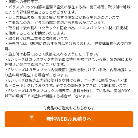
・床面への使用不可。
・ガラスブロック内部は空洞で空気が存在する為、施工場所、取り付け地域
により内部結露が生じることがございます。
・ガラス製品の為、表面に細かなすり傷などがある場合がございます。
・工業製品の為、ガラス内部に気泡がある場合がございます。
・取り付け後の割れ（クラック）防止の為、エキスパンション材（緩衝材）
を使用することをお勧めいたします。
・取り付けは施工業者に依頼願います。
・販売商品はJIS規格に適合する商品ではありません。建築構造物への使用不
可。
・施工時は必要に応じて鉄筋を入れるようにして下さい。
・Eシリーズはガラスブック内側表面に塗料を吹付けている為、紫外線により
色褪せが発生する場合がございます。
・Eシリーズはガラスブック内側表面に塗料を吹付けている為、内部結露によ
り塗料斑が発生する場合がございます。
・Eシリーズは製造上内部に塗料を吹付ける為、コーナー1箇所のみパテ埋
め・コーキングしております。必ずこの部分を下向きにして施工願います。
・Eシリーズはガラスブロック内側表面に塗料を吹付けている為、気温が0℃
以下の環境下では塗料が剥離する場合がございます。
\ 商品のご注文もこちらから /
無料WEBお見積りへ