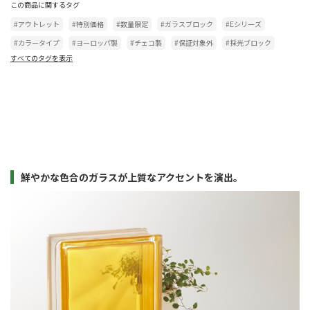
この商品に関するタグ
#アウトレット
#特別価格
#数量限定
#ガラスブロック
#Eシリーズ
#カラータイプ
#ヨーロッパ製
#チェコ製
#保証対象外
#採光ブロック
すべてのタグを表示
鮮やかな色合のガラスが上質なアクセントを演出。