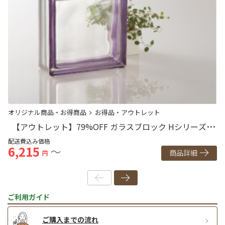
オリジナル商品・お得商品
お得品・アウトレット
オ
【アウトレット】79%OFF ガラスブロック Hシリーズ ス
ペイン製 190mm角×80mm厚
ペ
配送費込み価格
配
6,215
7
～
商品詳細
円
ご利用ガイド
ご購入までの流れ