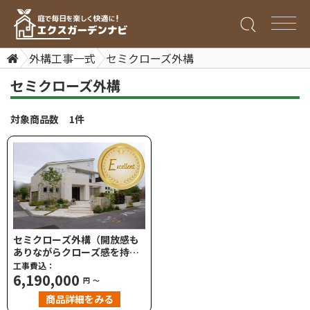
外構工事一式
セミクローズ外構
セミクローズ外構
対象商品数 1件
セミクローズ外構（開放感も
ありながらクローズ感を持つ
豪華外構）
工事費込：
6,190,000
円
～
商品詳細をみる