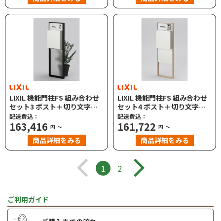
LIXIL 機能門柱FS 組み合わせ
LIXIL 機能門柱FS 組み合わせ
セット3 ポスト＋切り文字サ
セット4 ポスト＋切り文字サ
イン インターホン子機別途
イン インターホン子機別途
配送費込：
配送費込：
163,416
161,722
円
～
円
～
商品詳細をみる
商品詳細をみる
1
2
ご利用ガイド