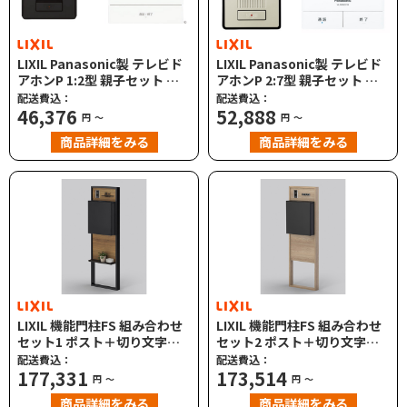
LIXIL Panasonic製 テレビド
LIXIL Panasonic製 テレビド
アホンP 1:2型 親子セット カ
アホンP 2:7型 親子セット カ
ラー液晶 親機 8DKA17ZZ
ラー液晶 親機 8DKA14ZZ
配送費込：
配送費込：
46,376
52,888
円
～
円
～
商品詳細をみる
商品詳細をみる
LIXIL 機能門柱FS 組み合わせ
LIXIL 機能門柱FS 組み合わせ
セット1 ポスト＋切り文字サ
セット2 ポスト＋切り文字サ
イン インターホン子機別途
イン インターホン子機別途
配送費込：
配送費込：
177,331
173,514
円
～
円
～
商品詳細をみる
商品詳細をみる