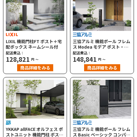
LIXIL 機能門柱FT ポスト＋宅
三協アルミ 機能ポール フレム
配ボックス ネームシール付
ス Modea モデア ポスト・宅
配ボックス付｜機能門柱
配送費込：
配送費込：
128,821
148,841
円
～
円
～
商品詳細をみる
商品詳細をみる
YKKAP allFACE オルフェス ポ
三協アルミ 機能ポール フレム
ストユニット 機能門柱 ポスト
ス Basic ベーシック コンパク