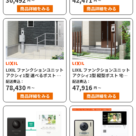
30,492
42,471
円
～
円
～
商品詳細をみる
商品詳細をみる
LIXIL ファンクションユニット
LIXIL ファンクションユニット
アクシィ1型 選べるポスト ネ
アクシィ2型 縦型ポスト 宅配
ームシール付
ボックス ネームシール付
配送費込：
配送費込：
78,430
47,916
円
～
円
～
商品詳細をみる
商品詳細をみる