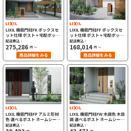
LIXIL 機能門柱FK ボックスセ
LIXIL 機能門柱FF ボックスセ
ット仕様 ポスト＋宅配ボック
ット仕様 ポスト＋宅配ボック
ス 標準タイプ/3面囲いタイプ
ス
配送費込：
配送費込：
275,286
168,014
円
～
円
～
商品詳細をみる
商品詳細をみる
LIXIL 機能門柱FP アルミ形材
LIXIL 機能門柱FW 木調色 木目
色 選べるポスト ネームシール
調 選べるポスト ネームシール
付
付
配送費込：
配送費込：