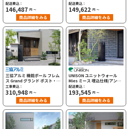
＋宅配ボックス WMB-1
ト レギュラー ポスト・宅配ボ
配送費込：
配送費込：
146,487
ックス付｜機能門柱
149,622
円
～
円
～
商品詳細をみる
商品詳細をみる
三協アルミ 機能ポール フレム
UNISON ユニットウォール
ス Grand グランド ポスト・宅
Mies ミース 埋込仕様/アンカ
配ボックス付
ー仕様 郵便ポスト・宅配ボッ
工事費込：
配送費込：
310,948
クス付｜機能門柱
193,545
円
～
円
～
商品詳細をみる
商品詳細をみる