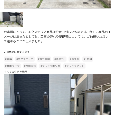
お客様にとって、エクステリア商品は分かりづらいものです。欲しい商品のイ
メージはあったとしても、工事の流れや基礎等については、ご納得いただい
て進めることが出来ました。
この商品に関するタグ
#外構
#エクステリア
#施工事例
#ネスカF
#ネスカ
#1台用
#基本タイプ
#片側支持
#ブラックポリカ
#ブラックマット
すべてのタグを表示