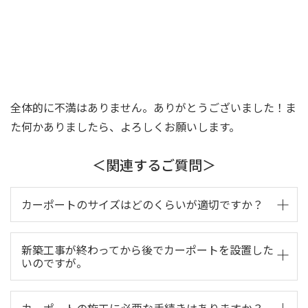
全体的に不満はありません。ありがとうございました！ま
た何かありましたら、よろしくお願いします。
＜関連するご質問＞
カーポートのサイズはどのくらいが適切ですか？
カーポートのサイズは、駐車する車の大きさに合わせ
新築工事が終わってから後でカーポートを設置した
て選びましょう。車両の全長、全幅、全高に加えて、
いのですが。
余裕を持ったサイズを選ぶのがおすすめです。
最初にハウスメーカー（住宅会社）へカーポートを付
カーポートの施工に必要な手続きはありますか？