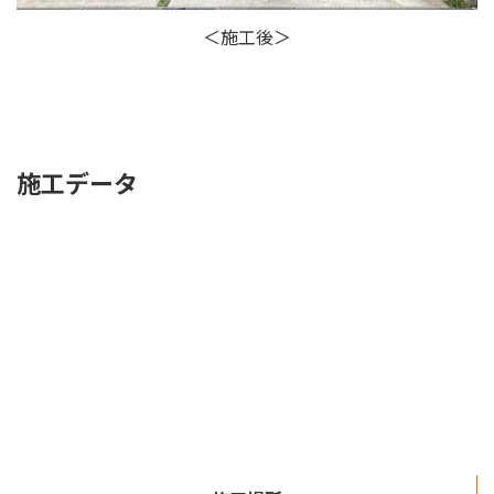
＜施工後＞
施工データ