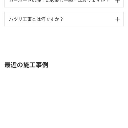
けると伝え、あらかじめ「柱の部分のコンクリートを
打たない」ようにお願いしておくと、後でカーポート
カーポートの施工には、建築確認申請が必要になる場
ハツリ工事とは何ですか？
を付ける際に費用が上がりません。コンクリートを先
合があります。また、設置場所によっては、道路使用
に打ってしまうと、穴あけのための工事費が余分にか
許可申請や隣地境界への立ち入り許可などが必要にな
かってしまいます。また、カーポートを付ける際に注
設置場所で柱を立てる位置がコンクリートの場合、コ
ることもあります。
意すべきことは、下水管、雨水管などの配管が邪魔を
ンクリートを砕いて穴を空ける作業（ハツリ工事）が
するケースがあるので施工前に確認してもらう必要が
発生します。機械作業を行う場合は、粉塵や騒音が発
あります。
生しますので周囲への配慮が必要となります。
最近の施工事例