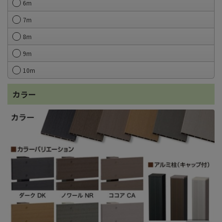
6m
7m
8m
9m
10m
カラー