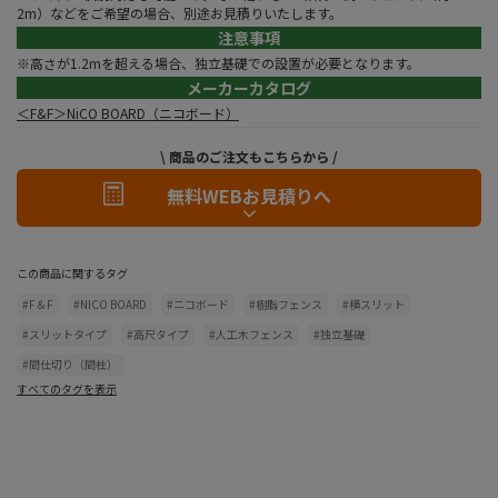
2m）などをご希望の場合、別途お見積りいたします。
注意事項
※高さが1.2mを超える場合、独立基礎での設置が必要となります。
メーカーカタログ
＜F&F＞NiCO BOARD（ニコボード）
\ 商品のご注文もこちらから /
無料WEBお見積りへ
この商品に関するタグ
#F＆F
#NICO BOARD
#ニコボード
#樹脂フェンス
#横スリット
#スリットタイプ
#高尺タイプ
#人工木フェンス
#独立基礎
#間仕切り（間柱）
すべてのタグを表示