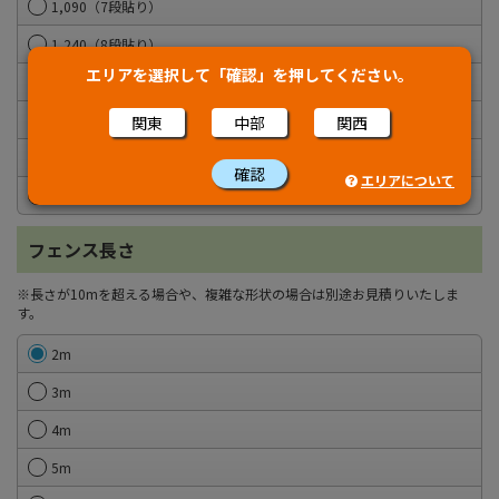
1,090（7段貼り）
1,240（8段貼り）
エリアを選択して「確認」を押してください。
1,390（9段貼り）
1,540（10段貼り）
関東
中部
関西
1,690（11段貼り）
確認
エリアについて
1,840（12段貼り）
フェンス長さ
※長さが10mを超える場合や、複雑な形状の場合は別途お見積りいたしま
す。
2m
3m
4m
5m