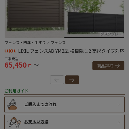
フェンス・門扉・手すり
フェンス
フ
LIXIL フェンスAB YM2型 横目隠し2 高尺タイプ対応
工事費込
工
65,450
6
～
商品詳細
円
ご利用ガイド
ご購入までの流れ
お支払い方法