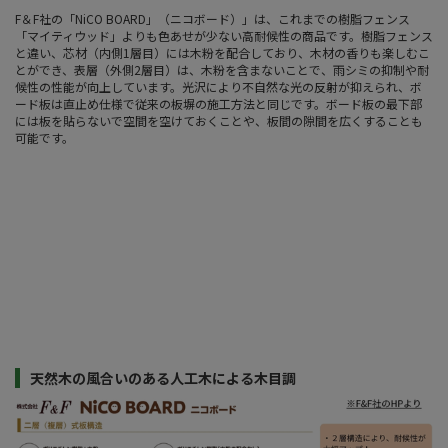
F＆F社の「NiCO BOARD」（ニコボード）」は、これまでの樹脂フェンス
「マイティウッド」よりも色あせが少ない高耐候性の商品です。樹脂フェンス
と違い、芯材（内側1層目）には木粉を配合しており、木材の香りも楽しむこ
とができ、表層（外側2層目）は、木粉を含まないことで、雨シミの抑制や耐
候性の性能が向上しています。光沢により不自然な光の反射が抑えられ、ボ
ード板は直止め仕様で従来の板塀の施工方法と同じです。ボード板の最下部
には板を貼らないで空間を空けておくことや、板間の隙間を広くすることも
可能です。
天然木の風合いのある人工木による木目調