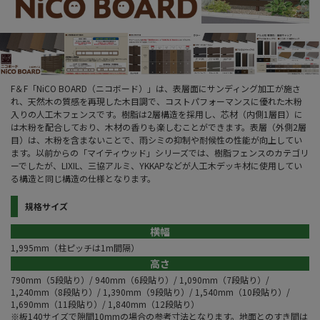
F＆F「NiCO BOARD（ニコボード）」は、表層面にサンディング加工が施さ
れ、天然木の質感を再現した木目調で、コストパフォーマンスに優れた木粉
入りの人工木フェンスです。樹脂は2層構造を採用し、芯材（内側1層目）に
は木粉を配合しており、木材の香りも楽しむことができます。表層（外側2層
目）は、木粉を含まないことで、雨シミの抑制や耐候性の性能が向上してい
ます。以前からの「マイティウッド」シリーズでは、樹脂フェンスのカテゴリ
ーでしたが、LIXIL、三協アルミ、YKKAPなどが人工木デッキ材に使用してい
る構造と同じ構造の仕様となります。
規格サイズ
横幅
1,995mm（柱ピッチは1m間隔）
高さ
790mm（5段貼り）/ 940mm（6段貼り）/ 1,090mm（7段貼り）/
1,240mm（8段貼り）/ 1,390mm（9段貼り）/ 1,540mm（10段貼り）/
1,690mm（11段貼り）/ 1,840mm（12段貼り）
※板140サイズで隙間10mmの場合の参考寸法となります。地面とのすき間は