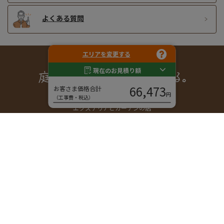
よくある質問
エリアを変更する
現在のお見積り額
66,473
お客さま価格合計
円
（工事費・税込）
エクステリアとガーデンの店
エクスガーデンナビ株式会社
〒600-8155 京都市下京区西玉水町285
営業時間｜9:30 - 17:30
休業日｜日曜日、祝日
メール｜
info@ex-garden-navi.com
ご相談・お問い合わせ
フリーダイヤル
エクステリア・外構に関する工事や相談、お見積りは、
無料です。お気軽にお問い合わせください。