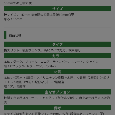
50mmでの仕様です。
サイズ
板サイズ：140mm ※板間の隙間は最低10mm必要
厚み：15mm
商品仕様
タイプ
横スリット、樹脂フェンス、高尺タイプ対応、横目隠し
カラー
本体：ダーク、ノワール、ココア、ティンバー、スレート、シャイン
柱：Cブラック、Mブラウン、Pシルバー
材質
本体：＜芯材（1層目）＞ポリエチレン樹脂＋木粉、＜表層（2層目）＞ポリ
エチレン樹脂（木粉の配合なし）※2層構造
柱：アルミ形材
主なオプション
板間すきま用スペーサー、Lアングル（取付ネジ付）、直止め仕様用穴あけ治
具
備考
※サイズは個別対応も可能です。その他、もう1段背の高いフェンス（約