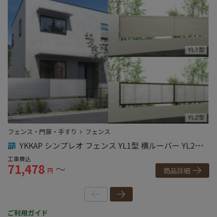
フェンス・門扉・手すり
フェンス
フ
YKKAP シンプレオ フェンス YL1型 横ルーバー YL2型
採光ルーバー 高尺タイプ対応
て
工事費込
工
71,478
7
～
商品詳細
円
ご利用ガイド