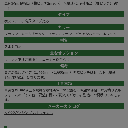
風速34m/秒相当（柱ピッチ2m以下） ※風速42m/秒相当（柱ピッチ1m以
下）
タイプ
横スリット、高尺タイプ対応
カラー
ブラウン、カームブラック、プラチナステン、ピュアシルバー、ホワイト
材質
アルミ形材
主なオプション
フェンス下すき間隠し、コーナー継手など
備考
高さが高尺タイプ（1,400mm・1,600mm）の柱ピッチは1m以下（風速
34m/秒相当）となります。
注意事項
※長さが10m以上や複雑な敷地条件での設置をご希望の場合、お見積り依頼
フォームの「その他ご要望」欄にご記入ください。別途、お見積りいたしま
す。
メーカーカタログ
＜YKKAP＞シンプレオ フェンス