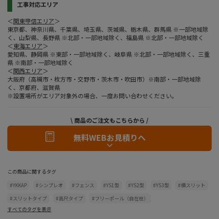
工事対応エリア
＜
関東甲信エリア
＞
東京都、神奈川県、千葉県、埼玉県、茨城県、栃木県、群馬県 ※一部地域除
く、山梨県、長野県 ※北部・一部地域除く、福島県 ※北部・一部地域除く
＜
東海エリア
＞
愛知県、静岡県 ※東部・一部地域除く、岐阜県 ※北部・一部地域除く、三重
県 ※南部・一部地域除く
＜
関西エリア
＞
大阪府（高槻市・枚方市・交野市・茨木市・吹田市）※南部・一部地域除
く、京都府、滋賀県
※設置場所がエリア対象外の場合、一度お問い合わせください。
\ 商品のご注文もこちらから /
無料WEBお見積りへ
この商品に関するタグ
#YKKAP
#シンプレオ
#フェンス
#YS1型
#YS2型
#YS3型
#横スリット
#スリットタイプ
#高尺タイプ
#フリーポール（自在柱）
すべてのタグを表示