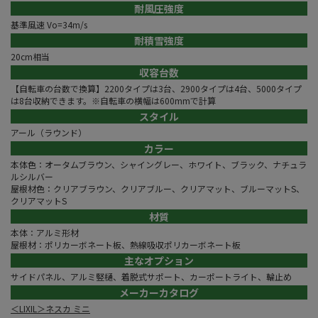
耐風圧強度
基準風速 Vo=34m/s
耐積雪強度
20cm相当
収容台数
【自転車の台数で換算】2200タイプは3台、2900タイプは4台、5000タイプ
は8台収納できます。※自転車の横幅は600mmで計算
スタイル
アール（ラウンド）
カラー
本体色：オータムブラウン、シャイングレー、ホワイト、ブラック、ナチュラ
ルシルバー
屋根材色：クリアブラウン、クリアブルー、クリアマット、ブルーマットS、
クリアマットS
材質
本体：アルミ形材
屋根材：ポリカーボネート板、熱線吸収ポリカーボネート板
主なオプション
サイドパネル、アルミ竪樋、着脱式サポート、カーポートライト、輪止め
メーカーカタログ
＜LIXIL＞ネスカ ミニ