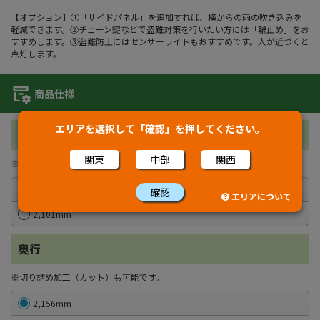
【オプション】①「サイドパネル」を追加すれば、横からの雨の吹き込みを
軽減できます。②チェーン錠などで盗難対策を行いたい方には「輪止め」をお
すすめします。③盗難防止にはセンサーライトもおすすめです。人が近づくと
点灯します。
商品仕様
エリアを選択して「確認」を押してください。
幅
関東
中部
関西
※切り詰め加工（カット）も可能です。
1,801mm
確認
エリアについて
2,101mm
奥行
※切り詰め加工（カット）も可能です。
2,156mm