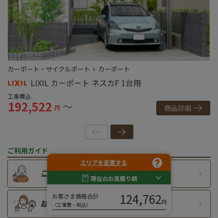
カーポート・サイクルポート
カーポート
カ
LIXIL カーポート ネスカF 1台用
工事費込
工
192,522
1
～
商品詳細
円
ご利用ガイド
エリアを変更する
ご購入までの流れ
現在のお見積り額
124,762
お客さま価格合計
円
お支払い方法
（工事費・税込）