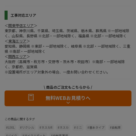
工事対応エリア
＜
関東甲信エリア
＞
東京都、神奈川県、千葉県、埼玉県、茨城県、栃木県、群馬県 ※一部地域除
く、山梨県、長野県 ※北部・一部地域除く、福島県 ※北部・一部地域除く
＜
東海エリア
＞
愛知県、静岡県 ※東部・一部地域除く、岐阜県 ※北部・一部地域除く、三重
県 ※南部・一部地域除く
＜
関西エリア
＞
大阪府（高槻市・枚方市・交野市・茨木市・吹田市）※南部・一部地域除
く、京都府、滋賀県
※設置場所がエリア対象外の場合、一度お問い合わせください。
\ 商品のご注文もこちらから /
無料WEBお見積りへ
この商品に関するタグ
#LIXIL
#リクシル
#ネスカR
#ネスカ
#ミニ
#基本タイプ
#自転車
#バイク
#サイクルポート
#自転車置場