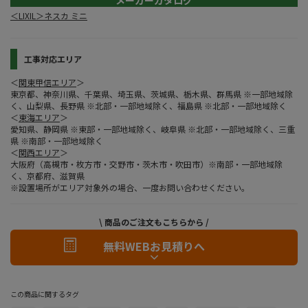
メーカーカタログ
＜LIXIL＞ネスカ ミニ
工事対応エリア
＜
関東甲信エリア
＞
東京都、神奈川県、千葉県、埼玉県、茨城県、栃木県、群馬県 ※一部地域除
く、山梨県、長野県 ※北部・一部地域除く、福島県 ※北部・一部地域除く
＜
東海エリア
＞
愛知県、静岡県 ※東部・一部地域除く、岐阜県 ※北部・一部地域除く、三重
県 ※南部・一部地域除く
＜
関西エリア
＞
大阪府（高槻市・枚方市・交野市・茨木市・吹田市）※南部・一部地域除
く、京都府、滋賀県
※設置場所がエリア対象外の場合、一度お問い合わせください。
\ 商品のご注文もこちらから /
無料WEBお見積りへ
この商品に関するタグ