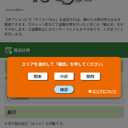
【オプション】①「サイドパネル」を追加すれば、横からの雨の吹き込みを
軽減できます。②チェーン錠などで盗難対策を行いたい方には「輪止め」をお
すすめします。③盗難防止にはセンサーライトもおすすめです。人が近づくと
点灯します。
商品仕様
エリアを選択して「確認」を押してください。
幅
関東
中部
関西
※切り詰め加工（カット）も可能です。
1,796mm
確認
エリアについて
2,096mm
奥行
※切り詰め加工（カット）も可能です。