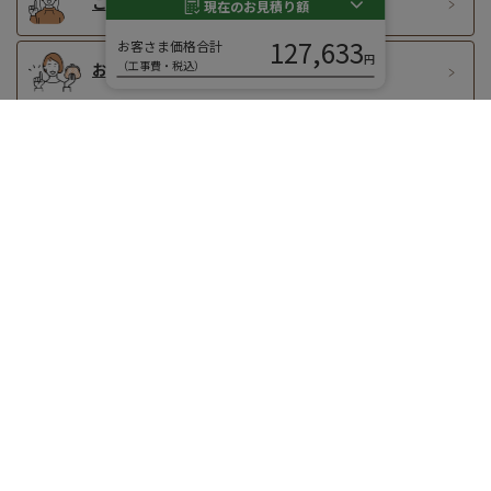
ご購入までの流れ
現在のお見積り額
127,633
お客さま価格合計
円
（工事費・税込）
お支払い方法
よくある質問
エクステリアとガーデンの店
エクスガーデンナビ株式会社
〒600-8155 京都市下京区西玉水町285
営業時間｜9:30 - 17:30
休業日｜日曜日、祝日
メール｜
info@ex-garden-navi.com