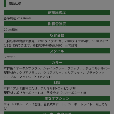
商品仕様
耐風圧強度
基準風速 Vo=36m/s
耐積雪強度
20cm相当
収容台数
【自転車の台数で換算】2200タイプは3台、2900タイプは4台、5000タイプ
は8台収納できます。※自転車の横幅は600mmで計算
スタイル
フラット
カラー
本体色：オータムブラウン、シャイングレー、ブラック、ナチュラルシルバー
屋根材色：クリアブラウン、クリアブルー、クリアマット、ブラックマッ
ト、ブルーマットS、クリアマットS
材質
本体：アルミ形材または、アルミ形材+ラッピング形
屋根材：ポリカーボネート板、熱線吸収ポリカーボネート板
主なオプション
サイドパネル、アルミ竪樋、着脱式サポート、カーポートライト、輪止めな
ど