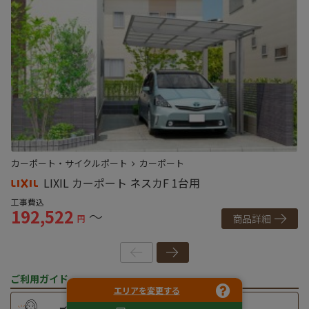
カーポート・サイクルポート
カーポート
カ
LIXIL カーポート ネスカF 1台用
工事費込
工
192,522
1
～
商品詳細
円
ご利用ガイド
エリアを変更する