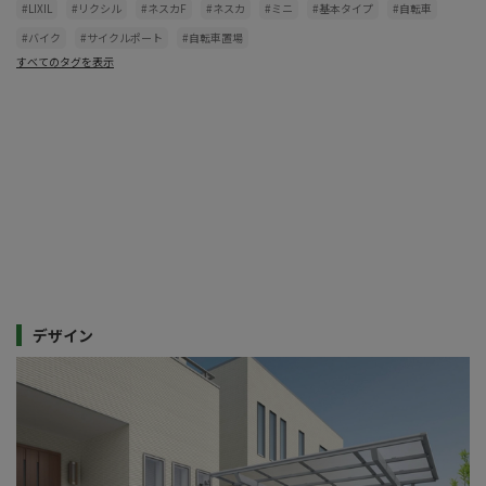
#LIXIL
#リクシル
#ネスカF
#ネスカ
#ミニ
#基本タイプ
#自転車
#バイク
#サイクルポート
#自転車置場
すべてのタグを表示
デザイン