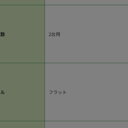
台数
2台用
イル
フラット