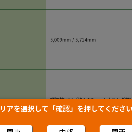
5,009mm / 5,714mm
標準柱H23（約2,300mm）/ ロング柱
2,500mm）/ ロング柱H30（約3,000
リアを選択して「確認」を押してくださ
関東
中部
関西