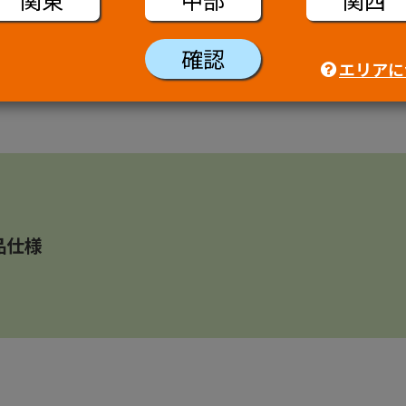
確認
エリアに
品仕様