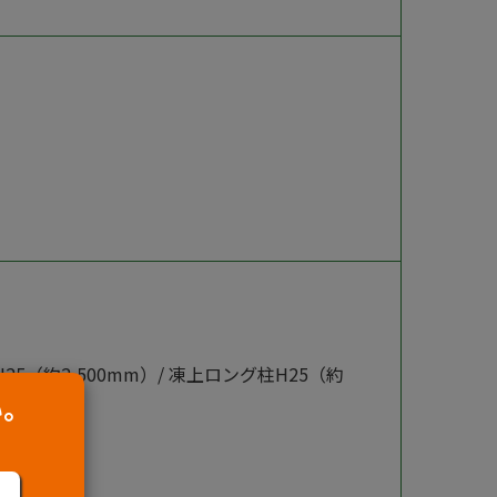
H25（約2,500mm）/ 凍上ロング柱H25（約
mm）
い。