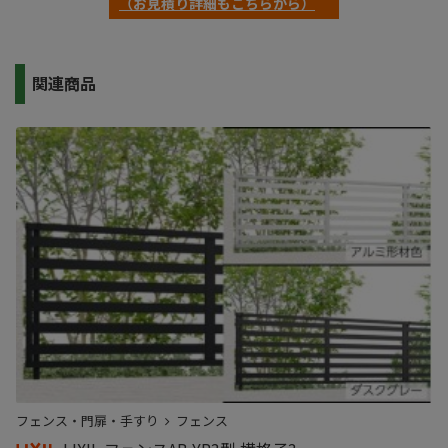
（お見積り詳細もこちらから）
関連商品
フェンス・門扉・手すり
フェンス
フ