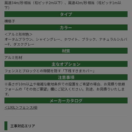
風速34m/秒相当（柱ピッチ2m以下）、風速42m/秒相当（柱ピッチ1m以
下）
タイプ
横格子
カラー
＜アルミ形材色＞
オータムブラウン、シャイングレー、ホワイト、ブラック、ナチュラルシルバ
ーF、ダスクグレー
材質
アルミ形材
主なオプション
フェンスとブロックとの隙間を隠す「下桟すきまカバー」
注意事項
※長さが10m以上や複雑な敷地条件での設置をご希望の場合、お見積り依頼
フォームの「その他ご要望」欄にご記入ください。別途、お見積りいたしま
す。
メーカーカタログ
＜LIXIL＞フェンスAB
工事対応エリア