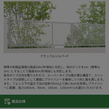
標準の耐風圧強度は風速34m/秒相当に対応し、柱のピッチを1m（標準は
2m）にすることで風速42m/秒相当にも対応します。
採光タイプは光を取り入れたり、ルーバータイプは風が通る構造で、スリッ
トタイプは目隠しとして適度にプライバシーを確保しつつ光と風を通します。
また、フェンス下の空き寸法は従来の8cmより狭い6cmを採用しプライバシ
ーに配慮、高さは60cm、80cm、100cm、120cmからお選びいただけます。
商品仕様