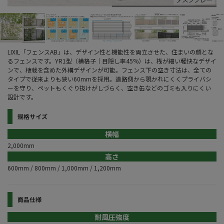
LIXIL「フェンスAB」は、デザイン性と機能性を両立させた、住まいの顔とな
るフェンスです。YR1型（横格子｜目隠し率45%）は、桟が細い軽快なデザイ
ンで、植栽を含めた外構デザインが可能。フェンス下の空き寸法は、全ての
タイプで従来よりも狭い60mmを採用。道路側から覗かれにくくプライバシ
ーを守り、ペットもくぐり抜けがしづらく、空き缶などのゴミも入りにくい
設計です。
規格サイズ
横幅
2,000mm
高さ
600mm / 800mm / 1,000mm / 1,200mm
商品仕様
耐風圧強度