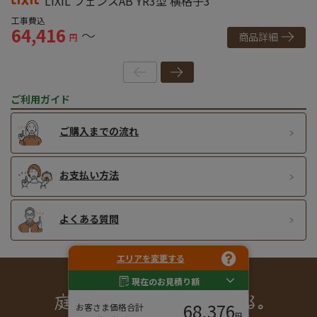
LIXIL フェンスAB YR3型 横格子3
工事費込
工
64,416
6
～
商品詳細
円
ご利用ガイド
ご購入までの流れ
お支払い方法
よくある質問
エリアを変更する
現在のお見積り額
68,376
お客さま価格合計
円