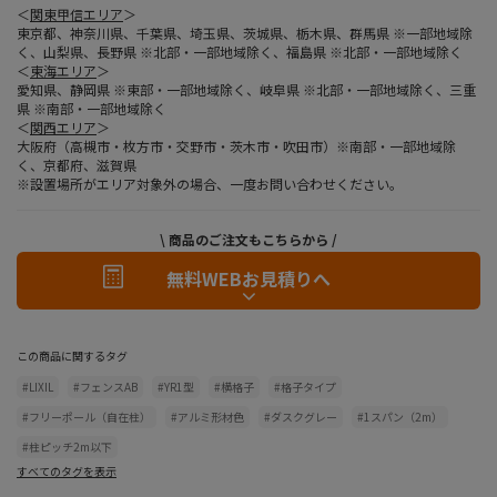
＜
関東甲信エリア
＞
東京都、神奈川県、千葉県、埼玉県、茨城県、栃木県、群馬県 ※一部地域除
く、山梨県、長野県 ※北部・一部地域除く、福島県 ※北部・一部地域除く
＜
東海エリア
＞
愛知県、静岡県 ※東部・一部地域除く、岐阜県 ※北部・一部地域除く、三重
県 ※南部・一部地域除く
＜
関西エリア
＞
大阪府（高槻市・枚方市・交野市・茨木市・吹田市）※南部・一部地域除
く、京都府、滋賀県
※設置場所がエリア対象外の場合、一度お問い合わせください。
\ 商品のご注文もこちらから /
無料WEBお見積りへ
この商品に関するタグ
#LIXIL
#フェンスAB
#YR1型
#横格子
#格子タイプ
#フリーポール（自在柱）
#アルミ形材色
#ダスクグレー
#1スパン（2m）
#柱ピッチ2m以下
すべてのタグを表示