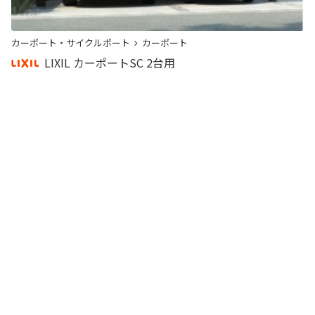
カーポート・サイクルポート
カーポート
カ
LIXIL カーポートSC 2台用
工事費込
工
773,795
1
～
商品詳細
円
ご利用ガイド
ご購入までの流れ
お支払い方法
よくある質問