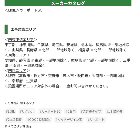
メーカーカタログ
＜LIXIL＞カーポートSC
工事対応エリア
＜
関東甲信エリア
＞
東京都、神奈川県、千葉県、埼玉県、茨城県、栃木県、群馬県 ※一部地域除
く、山梨県、長野県 ※北部・一部地域除く、福島県 ※北部・一部地域除く
＜
東海エリア
＞
愛知県、静岡県 ※東部・一部地域除く、岐阜県 ※北部・一部地域除く、三重
県 ※南部・一部地域除く
＜
関西エリア
＞
大阪府（高槻市・枚方市・交野市・茨木市・吹田市）※南部・一部地域除
く、京都府、滋賀県
※設置場所がエリア対象外の場合、一度お問い合わせください。
この商品に関するタグ
#LIXIL
#リクシル
#カーポートSC
#2台用
#梁延長タイプ
#1本梁延長
#2本梁延長
#GOOD DESIGN
#グッドデザイン賞
#カーポート
すべてのタグを表示