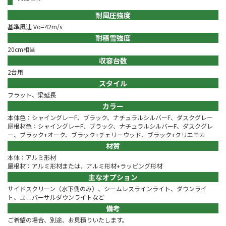
耐風圧強度
基準風速 Vo=42m/s
耐積雪強度
20cm相当
収容台数
2台用
スタイル
フラット、梁延長
カラー
本体色：シャイングレーF、ブラック、ナチュラルシルバーF、ダスクグレー
屋根材色：シャイングレーF、ブラック、ナチュラルシルバーF、ダスクグレ
ー、ブラック+オーク、ブラック+チェリーウッド、ブラック+クリエモカ
材質
本体：アルミ形材
屋根材：アルミ形材または、アルミ形材+ラッピング形材
主なオプション
サイドスクリーン（水下側のみ）、シームレスラインライト、ダウンライ
ト、ユニバーサルダウンライトなど
備考
ご希望の場合、別途、お見積りいたします。