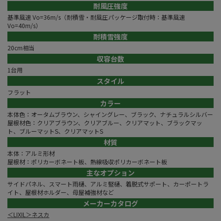
耐風圧強度
基準風速 Vo=36m/s（耐積雪・耐風圧パッケージ取付時：基準風速
Vo=40m/s）
耐積雪強度
20cm相当
収容台数
1台用
スタイル
フラット
カラー
本体色：オータムブラウン、シャイングレー、ブラック、ナチュラルシルバー
屋根材色：クリアブラウン、クリアブルー、クリアマット、ブラックマッ
ト、ブルーマットS、クリアマットS
材質
本体：アルミ形材
屋根材：ポリカーボネート板、熱線吸収ポリカーボネート板
主なオプション
サイドパネル、スマート雨樋、アルミ竪樋、着脱式サポート、カーポートラ
イト、屋根材ホルダー、母屋補強材など
メーカーカタログ
＜LIXIL＞ネスカ