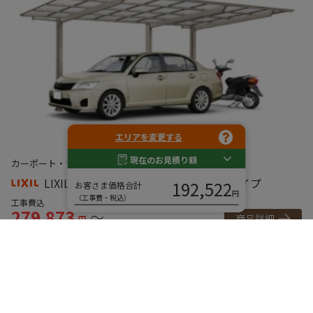
エリアを変更する
現在のお見積り額
カーポート・サイクルポート
カーポート
カ
LIXIL カーポート ネスカF 1台用 延長タイプ
192,522
お客さま価格合計
円
（工事費・税込）
工事費込
工
279,873
3
～
商品詳細
円
ご利用ガイド
ご購入までの流れ