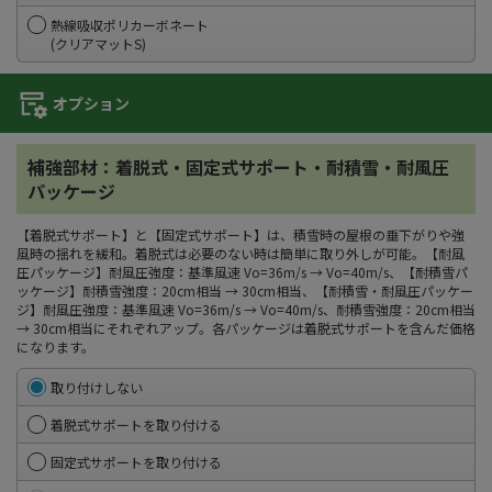
熱線吸収ポリカーボネート
(クリアマットS)
オプション
補強部材：着脱式・固定式サポート・耐積雪・耐風圧
パッケージ
【着脱式サポート】と【固定式サポート】は、積雪時の屋根の垂下がりや強
風時の揺れを緩和。着脱式は必要のない時は簡単に取り外しが可能。【耐風
圧パッケージ】耐風圧強度：基準風速 Vo=36m/s → Vo=40m/s、【耐積雪パ
ッケージ】耐積雪強度：20cm相当 → 30cm相当、【耐積雪・耐風圧パッケー
ジ】耐風圧強度：基準風速 Vo=36m/s → Vo=40m/s、耐積雪強度：20cm相当
→ 30cm相当にそれぞれアップ。各パッケージは着脱式サポートを含んだ価格
になります。
取り付けしない
着脱式サポートを取り付ける
固定式サポートを取り付ける