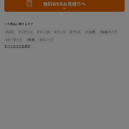
無料WEBお見積りへ
この商品に関するタグ
#LIXIL
#リクシル
#フーゴA
#フーゴ
#プラス
#1台用
#延長タイプ
#カーポート
#車庫
#ガレージ
すべてのタグを表示