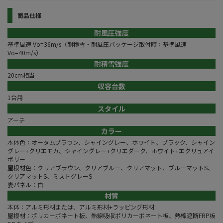
商品仕様
耐風圧強度
基準風速 Vo=36m/s（耐積雪・耐風圧パッケージ取付時：基準風速
Vo=40m/s）
耐積雪強度
20cm相当
収容台数
1台用
スタイル
アーチ
カラー
本体色：オータムブラウン、シャイングレー、ホワイト、ブラック、シャイン
グレー+クリエモカ、シャイングレー+クリエダーク、ホワイト+エクリュアイ
ボリー
屋根材色：クリアブラウン、クリアブルー、クリアマット、ブルーマットS、
クリアマットS、ミストグレーS
妻パネル：白
材質
本体：アルミ形材または、アルミ形材+ラッピング形材
屋根材：ポリカーボネート板、熱線吸収ポリカーボネート板、熱線遮断FRP板