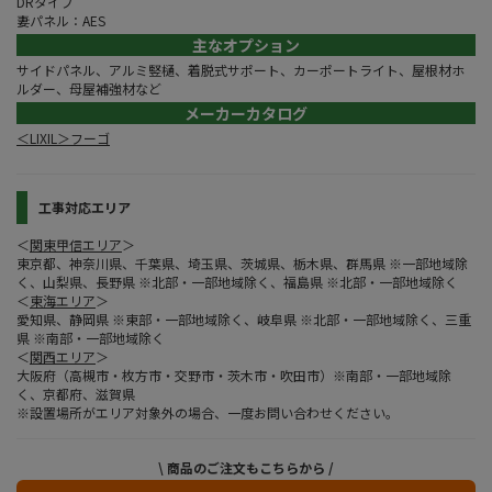
DRタイプ
妻パネル：AES
主なオプション
サイドパネル、アルミ竪樋、着脱式サポート、カーポートライト、屋根材ホ
ルダー、母屋補強材など
メーカーカタログ
＜LIXIL＞フーゴ
工事対応エリア
＜
関東甲信エリア
＞
東京都、神奈川県、千葉県、埼玉県、茨城県、栃木県、群馬県 ※一部地域除
く、山梨県、長野県 ※北部・一部地域除く、福島県 ※北部・一部地域除く
＜
東海エリア
＞
愛知県、静岡県 ※東部・一部地域除く、岐阜県 ※北部・一部地域除く、三重
県 ※南部・一部地域除く
＜
関西エリア
＞
大阪府（高槻市・枚方市・交野市・茨木市・吹田市）※南部・一部地域除
く、京都府、滋賀県
※設置場所がエリア対象外の場合、一度お問い合わせください。
\ 商品のご注文もこちらから /