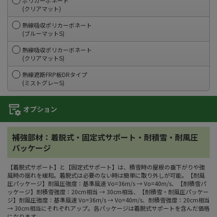
ポリカーボネート
(クリアマット)
熱線吸収ポリカーボネート
(ブルーマットS)
熱線吸収ポリカーボネート
(クリアマットS)
熱線遮断FRP板DRタイプ
(ミストグレーS)
オプション
補強部材：着脱式・固定式サポート・耐積雪・耐風圧
パッケージ
【着脱式サポート】と【固定式サポート】は、積雪時の屋根の垂下がりや強
風時の揺れを緩和。着脱式は必要のない時は簡単に取り外しが可能。【耐風
圧パッケージ】耐風圧強度：基準風速 Vo=36m/s → Vo=40m/s、【耐積雪パ
ッケージ】耐積雪強度：20cm相当 → 30cm相当、【耐積雪・耐風圧パッケー
ジ】耐風圧強度：基準風速 Vo=36m/s → Vo=40m/s、耐積雪強度：20cm相当
→ 30cm相当にそれぞれアップ。各パッケージは着脱式サポートを含んだ価格
になります。