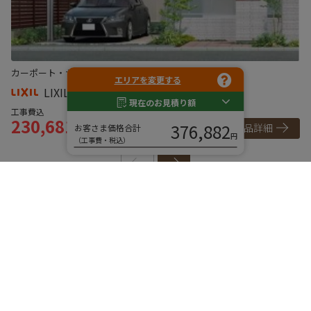
カーポート・サイクルポート
カーポート
カ
エリアを変更する
LIXIL カーポート フーゴF 1台用
現在のお見積り額
工事費込
工
230,681
3
～
376,882
商品詳細
お客さま価格合計
円
円
（工事費・税込）
ご利用ガイド
ご購入までの流れ
お支払い方法
よくある質問