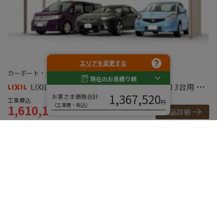
エリアを変更する
カーポート・サイクルポート
カーポート
現在のお見積り額
LIXIL カーポート ソルディーポート 3000 3台用 耐
1,367,520
お客さま価格合計
積雪100cm相当対応
工事費込
円
（工事費・税込）
1,610,180
～
商品詳細
円
ご利用ガイド
ご購入までの流れ
お支払い方法