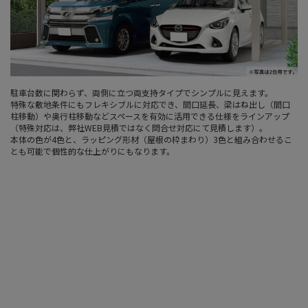
駐車台数に関わらず、両側に立つ両支持タイプでシンプルに見えます。
特殊な敷地条件にもフレキシブルに対応でき、間口延長、梁はね出し（間口
柱移動）や奥行柱移動などスペースを有効に活用できる仕様をラインアップ
（特殊対応は、弊社WEB見積ではなく問合せ対応にて見積します）。
本体の色が4色と、ラッピング形材（屋根の枠まわり）3色と組み合わせるこ
とも可能で個性的な仕上がりにもなります。