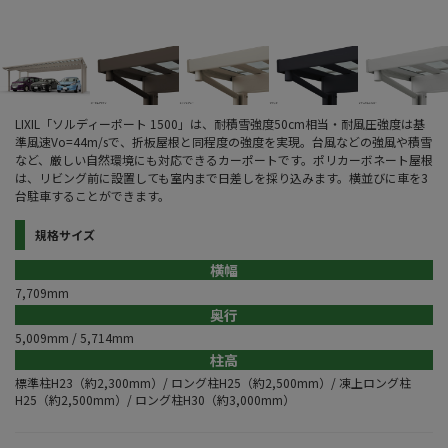
LIXIL「ソルディーポート 1500」は、耐積雪強度50cm相当・耐風圧強度は基
準風速Vo=44m/sで、折板屋根と同程度の強度を実現。台風などの強風や積雪
など、厳しい自然環境にも対応できるカーポートです。ポリカーボネート屋根
は、リビング前に設置しても室内まで日差しを採り込みます。横並びに車を3
台駐車することができます。
規格サイズ
横幅
7,709mm
奥行
5,009mm / 5,714mm
柱高
標準柱H23（約2,300mm）/ ロング柱H25（約2,500mm）/ 凍上ロング柱
H25（約2,500mm）/ ロング柱H30（約3,000mm）