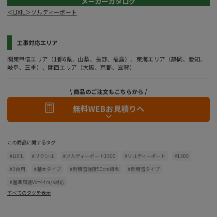
メーカーカタログ
＜LIXIL＞ソルディーポート
工事対応エリア
関東甲信エリア（1都6県、山梨、長野、福島）、東海エリア（静岡、愛知、
岐阜、三重）、関西エリア（大阪、京都、滋賀）
\ 商品のご注文もこちらから /
無料WEBお見積りへ
この商品に関するタグ
#LIXIL
#リクシル
#ソルディーポート1500
#ソルディーポート
#1500
#3台用
#基本タイプ
#耐積雪強度50cm相当
#耐積雪タイプ
#基準風速Vo=44m/s対応
すべてのタグを表示