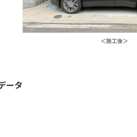
＜施工後＞
データ