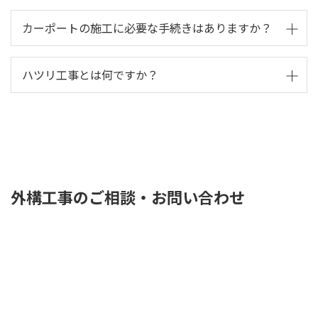
最初にハウスメーカー（住宅会社）へカーポートを付
カーポートの施工に必要な手続きはありますか？
けると伝え、あらかじめ「柱の部分のコンクリートを
打たない」ようにお願いしておくと、後でカーポート
カーポートの施工には、建築確認申請が必要になる場
ハツリ工事とは何ですか？
を付ける際に費用が上がりません。コンクリートを先
合があります。また、設置場所によっては、道路使用
に打ってしまうと、穴あけのための工事費が余分にか
許可申請や隣地境界への立ち入り許可などが必要にな
かってしまいます。また、カーポートを付ける際に注
設置場所で柱を立てる位置がコンクリートの場合、コ
ることもあります。
意すべきことは、下水管、雨水管などの配管が邪魔を
ンクリートを砕いて穴を空ける作業（ハツリ工事）が
するケースがあるので施工前に確認してもらう必要が
発生します。機械作業を行う場合は、粉塵や騒音が発
あります。
生しますので周囲への配慮が必要となります。
外構工事のご相談・お問い合わせ