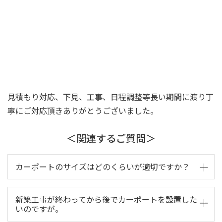
見積もり対応、下見、工事、日程調整等長い期間に渡り丁
寧にご対応頂きありがとうございました。
＜関連するご質問＞
カーポートのサイズはどのくらいが適切ですか？
カーポートのサイズは、駐車する車の大きさに合わせ
新築工事が終わってから後でカーポートを設置した
て選びましょう。車両の全長、全幅、全高に加えて、
いのですが。
余裕を持ったサイズを選ぶのがおすすめです。