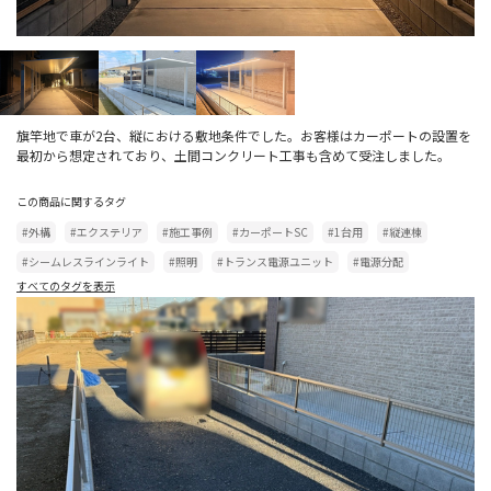
旗竿地で車が2台、縦における敷地条件でした。お客様はカーポートの設置を
最初から想定されており、土間コンクリート工事も含めて受注しました。
この商品に関するタグ
#外構
#エクステリア
#施工事例
#カーポートSC
#1台用
#縦連棟
#シームレスラインライト
#照明
#トランス電源ユニット
#電源分配
すべてのタグを表示