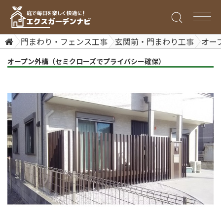
門まわり・フェンス工事
玄関前・門まわり工事
オー
オープン外構（セミクローズでプライバシー確保）