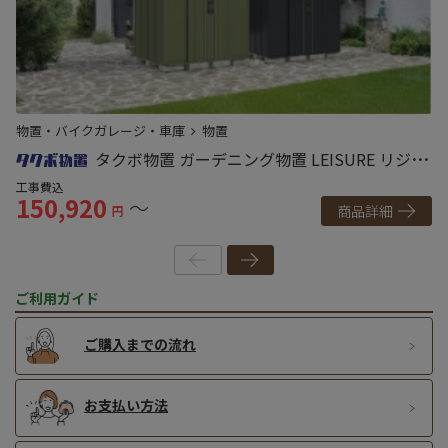
物置・バイクガレージ・車庫
物置
物
タクボ物置 ガーデニング物置 LEISURE リジュ
ー 一般型・多雪型兼用（LSNシリーズ）
工事費込
工
150,920
6
～
商品詳細
円
ご利用ガイド
ご購入までの流れ
お支払い方法