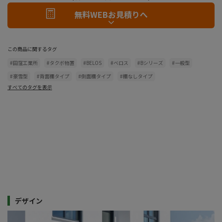
無料WEBお見積りへ
この商品に関するタグ
#田窪工業所
#タクボ物置
#BELOS
#ベロス
#Bシリーズ
#一般型
#豪雪型
#背面棚タイプ
#側面棚タイプ
#棚なしタイプ
すべてのタグを表示
デザイン