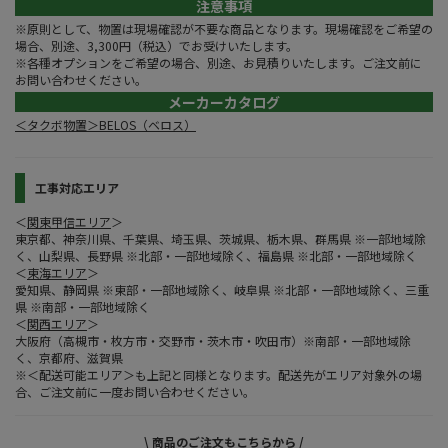
注意事項
※原則として、物置は現場確認が不要な商品となります。現場確認をご希望の
場合、別途、3,300円（税込）でお受けいたします。
※各種オプションをご希望の場合、別途、お見積りいたします。ご注文前に
お問い合わせください。
メーカーカタログ
＜タクボ物置＞BELOS（ベロス）
工事対応エリア
＜
関東甲信エリア
＞
東京都、神奈川県、千葉県、埼玉県、茨城県、栃木県、群馬県 ※一部地域除
く、山梨県、長野県 ※北部・一部地域除く、福島県 ※北部・一部地域除く
＜
東海エリア
＞
愛知県、静岡県 ※東部・一部地域除く、岐阜県 ※北部・一部地域除く、三重
県 ※南部・一部地域除く
＜
関西エリア
＞
大阪府（高槻市・枚方市・交野市・茨木市・吹田市）※南部・一部地域除
く、京都府、滋賀県
※＜配送可能エリア＞も上記と同様となります。配送先がエリア対象外の場
合、ご注文前に一度お問い合わせください。
\ 商品のご注文もこちらから /