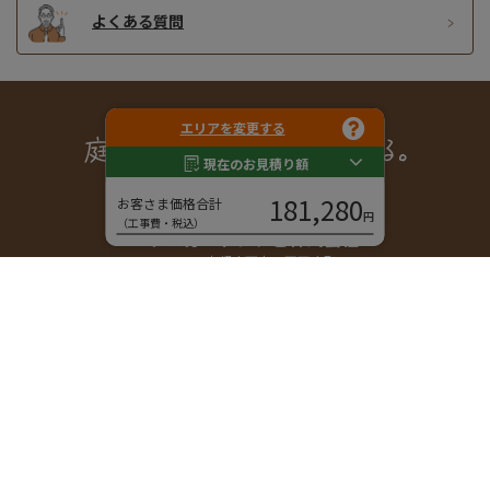
よくある質問
エリアを変更する
現在のお見積り額
181,280
お客さま価格合計
円
エクステリアとガーデンの店
（工事費・税込）
エクスガーデンナビ株式会社
〒600-8155 京都市下京区西玉水町285
営業時間｜9:30 - 17:30
休業日｜日曜日、祝日
メール｜
info@ex-garden-navi.com
ご相談・お問い合わせ
フリーダイヤル
エクステリア・外構に関する工事や相談、お見積りは、
無料です。お気軽にお問い合わせください。