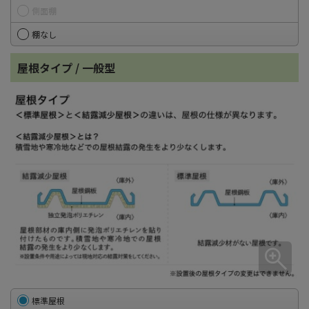
側面棚
棚なし
屋根タイプ / 一般型
標準屋根