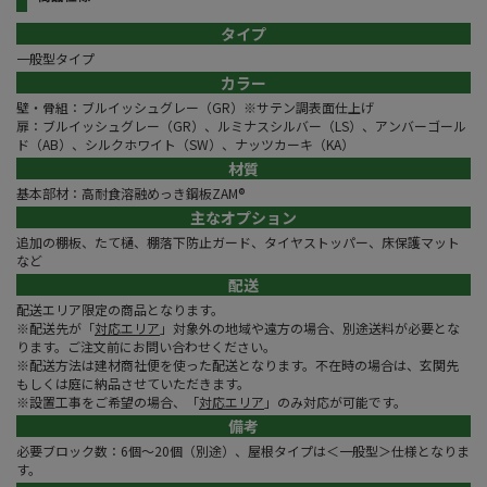
タイプ
一般型タイプ
カラー
壁・骨組：ブルイッシュグレー（GR）※サテン調表面仕上げ
扉：ブルイッシュグレー（GR）、ルミナスシルバー（LS）、アンバーゴール
ド（AB）、シルクホワイト（SW）、ナッツカーキ（KA）
材質
基本部材：高耐食溶融めっき鋼板ZAM®
主なオプション
追加の棚板、たて樋、棚落下防止ガード、タイヤストッパー、床保護マット
など
配送
配送エリア限定の商品となります。
※配送先が「
対応エリア
」対象外の地域や遠方の場合、別途送料が必要とな
ります。ご注文前にお問い合わせください。
※配送方法は建材商社便を使った配送となります。不在時の場合は、玄関先
もしくは庭に納品させていただきます。
※設置工事をご希望の場合、「
対応エリア
」のみ対応が可能です。
備考
必要ブロック数：6個〜20個（別途）、屋根タイプは＜一般型＞仕様となりま
す。