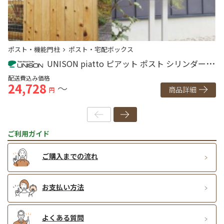
ポスト・機能門柱
ポスト・宅配ボックス
ポ
UNISON piatto ピアット ポスト シリンダー錠
ダイヤル錠
配送費込み価格
配
24,728
2
～
商品詳細
円
ご利用ガイド
ご購入までの流れ
お支払い方法
よくある質問