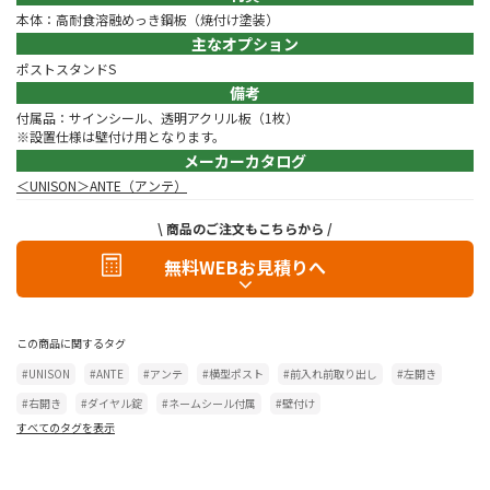
本体：高耐食溶融めっき鋼板（焼付け塗装）
主なオプション
ポストスタンドS
備考
付属品：サインシール、透明アクリル板（1枚）
※設置仕様は壁付け用となります。
メーカーカタログ
＜UNISON＞ANTE（アンテ）
\ 商品のご注文もこちらから /
無料WEBお見積りへ
この商品に関するタグ
#UNISON
#ANTE
#アンテ
#横型ポスト
#前入れ前取り出し
#左開き
#右開き
#ダイヤル錠
#ネームシール付属
#壁付け
すべてのタグを表示