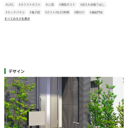
#LIXIL
#ネクストポスト
#L-1型
#横型ポスト
#前入れ前取り出し
#タッチパネル
#電子錠
#ポスト内LED照明
#壁付け
#機能門柱
すべてのタグを表示
デザイン