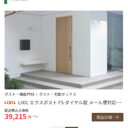
ポスト・機能門柱
ポスト・宅配ボックス
ポ
LIXIL エクスポスト FS ダイヤル錠 メール便対応｜
壁付け ポール建て
配送費込み価格
配
39,215
3
～
商品詳細
円