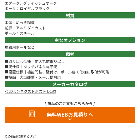
エダーク、グレイッシュオーク
ポール：ロイヤルブラック
材質
本体：めっき鋼板
前扉：アルミダイカスト
ポール：スチール
主なオプション
単独用ポールなど
備考
■取り出し仕様｜前入れ前取り出し
■錠仕様｜タッチパネル電子錠
■設置仕様｜機能門柱、壁付け、ポール建て仕様に取付が可能
■投函｜大型郵便・メール便対応
メーカーカタログ
＜LIXIL＞ネクストポスト L-1型
\ 商品のご注文もこちらから /
無料WEBお見積りへ
この商品に関するタグ