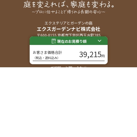
エクステリアとガーデンの店
エクスガーデンナビ株式会社
〒600-8155 京都市下京区西玉水町285
現在のお見積り額
営業時間｜9:30 - 17:30
39,215
休業日｜日曜日、祝日
お客さま価格合計
円
メール｜
info@ex-garden-navi.com
（税込・送料込み）
ご相談・お問い合わせ
フリーダイヤル
エクステリア・外構に関する工事や相談、お見積りは、
無料です。お気軽にお問い合わせください。
無料相談・お見積り