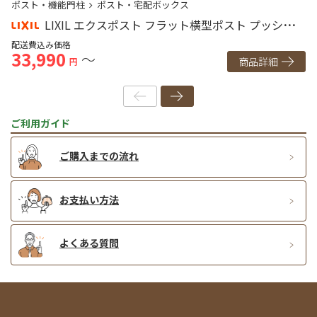
ポスト・機能門柱
ポスト・宅配ボックス
ポ
LIXIL エクスポスト フラット横型ポスト プッシュ錠
ダイヤル錠｜壁付け ポール建て
配送費込み価格
配
33,990
4
～
商品詳細
円
ご利用ガイド
ご購入までの流れ
お支払い方法
よくある質問