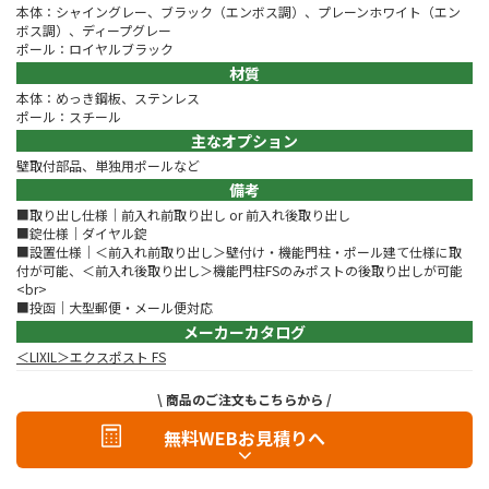
本体：シャイングレー、ブラック（エンボス調）、プレーンホワイト（エン
ボス調）、ディープグレー
ポール：ロイヤルブラック
材質
本体：めっき鋼板、ステンレス
ポール：スチール
主なオプション
壁取付部品、単独用ポールなど
備考
■取り出し仕様｜前入れ前取り出し or 前入れ後取り出し
■錠仕様｜ダイヤル錠
■設置仕様｜＜前入れ前取り出し＞壁付け・機能門柱・ポール建て仕様に取
付が可能、＜前入れ後取り出し＞機能門柱FSのみポストの後取り出しが可能
<br>
■投函｜大型郵便・メール便対応
メーカーカタログ
＜LIXIL＞エクスポスト FS
\ 商品のご注文もこちらから /
無料WEBお見積りへ