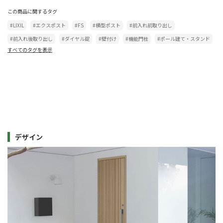
この商品に関するタグ
#LIXIL
#エクスポスト
#FS
#横型ポスト
#前入れ前取り出し
#前入れ後取り出し
#ダイヤル錠
#壁付け
#機能門柱
#ポール建て・スタンド
すべてのタグを表示
デザイン