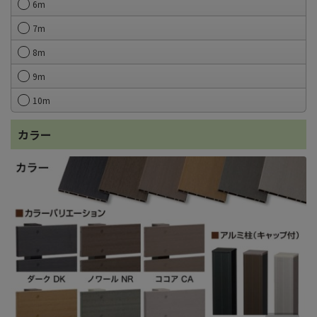
6m
7m
8m
9m
10m
カラー