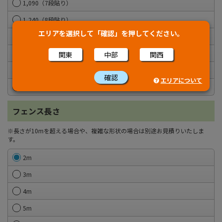
1,090（7段貼り）
1,240（8段貼り）
エリアを選択して「確認」を押してください。
1,390（9段貼り）
1,540（10段貼り）
関東
中部
関西
1,690（11段貼り）
確認
エリアについて
1,840（12段貼り）
フェンス長さ
※長さが10mを超える場合や、複雑な形状の場合は別途お見積りいたしま
す。
2m
3m
4m
5m