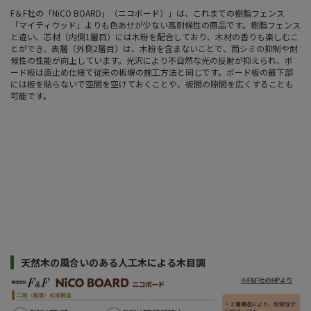
F＆F社の「NiCO BOARD」（ニコボード）」は、これまでの樹脂フェンス
「マイティウッド」よりも色あせが少ない高耐候性の商品です。樹脂フェンス
と違い、芯材（内側1層目）には木粉を配合しており、木材の香りも楽しむこ
とができ、表層（外側2層目）は、木粉を含まないことで、雨シミの抑制や耐
候性の性能が向上しています。光沢により不自然な光の反射が抑えられ、ボ
ード板は直止め仕様で従来の板塀の施工方法と同じです。ボード板の最下部
には板を貼らないで空間を空けておくことや、板間の隙間を広くすることも
可能です。
天然木の風合いのある人工木による木目調