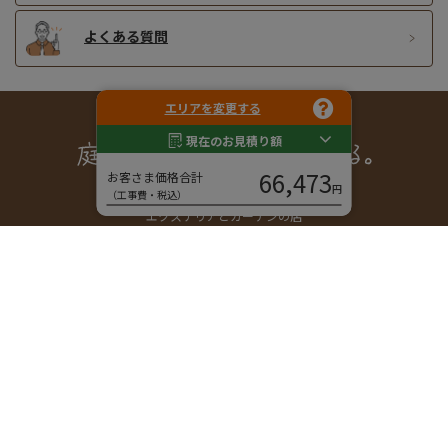
よくある質問
エリアを変更する
現在のお見積り額
66,473
お客さま価格合計
円
（工事費・税込）
エクステリアとガーデンの店
エクスガーデンナビ株式会社
〒600-8155 京都市下京区西玉水町285
営業時間｜9:30 - 17:30
休業日｜日曜日、祝日
メール｜
info@ex-garden-navi.com
ご相談・お問い合わせ
フリーダイヤル
エクステリア・外構に関する工事や相談、お見積りは、
無料です。お気軽にお問い合わせください。