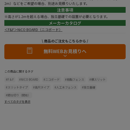
2m）などをご希望の場合、別途お見積りいたします。
注意事項
※高さが1.2mを超える場合、独立基礎での設置が必要となります。
メーカーカタログ
＜F&F＞NiCO BOARD（ニコボード）
\ 商品のご注文もこちらから /
無料WEBお見積りへ
この商品に関するタグ
#F＆F
#NICO BOARD
#ニコボード
#樹脂フェンス
#横スリット
#スリットタイプ
#高尺タイプ
#人工木フェンス
#独立基礎
#間仕切り（間柱）
すべてのタグを表示