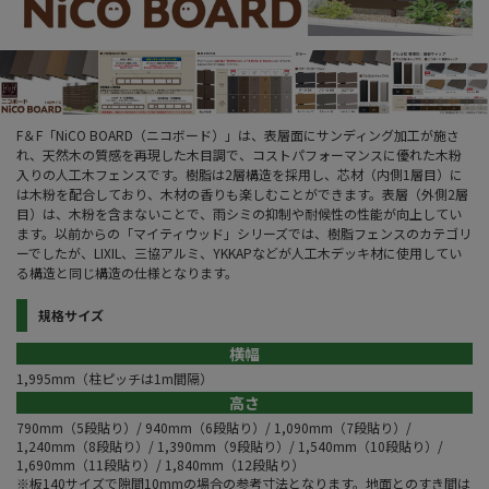
F＆F「NiCO BOARD（ニコボード）」は、表層面にサンディング加工が施さ
れ、天然木の質感を再現した木目調で、コストパフォーマンスに優れた木粉
入りの人工木フェンスです。樹脂は2層構造を採用し、芯材（内側1層目）に
は木粉を配合しており、木材の香りも楽しむことができます。表層（外側2層
目）は、木粉を含まないことで、雨シミの抑制や耐候性の性能が向上してい
ます。以前からの「マイティウッド」シリーズでは、樹脂フェンスのカテゴリ
ーでしたが、LIXIL、三協アルミ、YKKAPなどが人工木デッキ材に使用してい
る構造と同じ構造の仕様となります。
規格サイズ
横幅
1,995mm（柱ピッチは1m間隔）
高さ
790mm（5段貼り）/ 940mm（6段貼り）/ 1,090mm（7段貼り）/
1,240mm（8段貼り）/ 1,390mm（9段貼り）/ 1,540mm（10段貼り）/
1,690mm（11段貼り）/ 1,840mm（12段貼り）
※板140サイズで隙間10mmの場合の参考寸法となります。地面とのすき間は