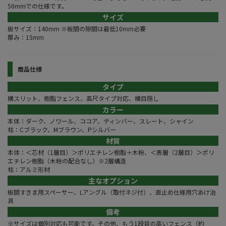
50mmでの仕様です。
サイズ
板サイズ：140mm ※板間の隙間は最低10mm必要
厚み：15mm
商品仕様
タイプ
横スリット、樹脂フェンス、高尺タイプ対応、横目隠し
カラー
本体：ダーク、ノワール、ココア、ティンバー、スレート、シャイン
柱：Cブラック、Mブラウン、Pシルバー
材質
本体：＜芯材（1層目）＞ポリエチレン樹脂＋木粉、＜表層（2層目）＞ポリ
エチレン樹脂（木粉の配合なし）※2層構造
柱：アルミ形材
主なオプション
板間すきま用スペーサー、Lアングル（取付ネジ付）、直止め仕様用穴あけ治
具
備考
※サイズは個別対応も可能です。その他、もう1段背の高いフェンス（約