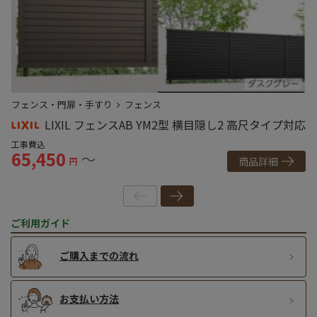
フェンス・門扉・手すり
フェンス
フ
LIXIL フェンスAB YM2型 横目隠し2 高尺タイプ対応
工事費込
工
65,450
6
～
商品詳細
円
ご利用ガイド
ご購入までの流れ
お支払い方法