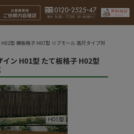
お客様専用
ご依頼内容確認
 H02型 横板格子 H07型 リブモール 高尺タイプ対
イン H01型 たて板格子 H02型
応