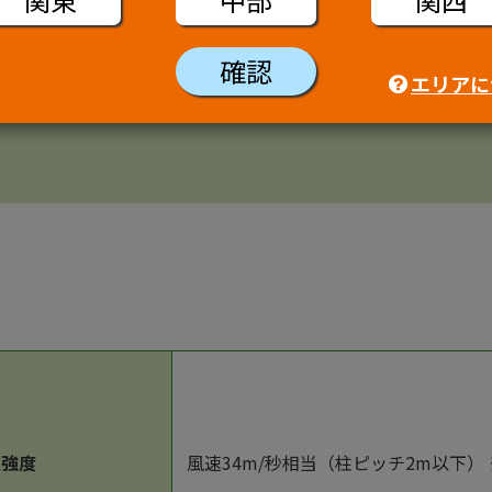
確認
エリアに
品仕様
圧強度
風速34m/秒相当（柱ピッチ2m以下）