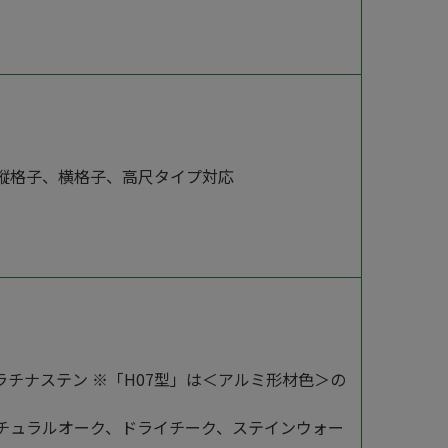
縦格子、横格子、高尺タイプ対応
チナステン ※「H07型」は＜アルミ形材色＞の
チュラルオーク、ドライチーク、ステインウォー