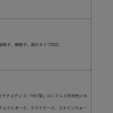
縦格子、横格子、高尺タイプ対応
チナステン ※「H07型」は＜アルミ形材色＞の
チュラルオーク、ドライチーク、ステインウォー