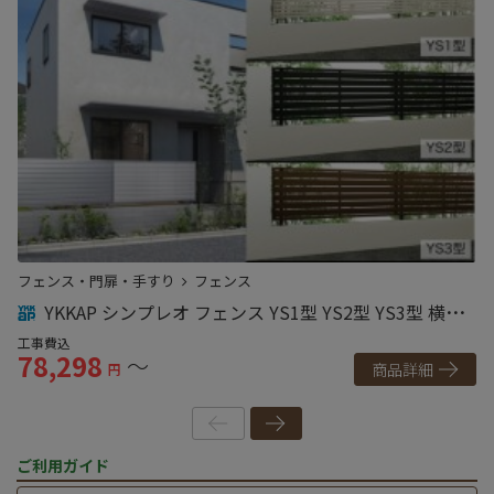
フェンス・門扉・手すり
フェンス
フ
YKKAP シンプレオ フェンス YS1型 YS2型 YS3型 横ス
リット 高尺タイプ対応
工事費込
工
78,298
7
～
商品詳細
円
ご利用ガイド