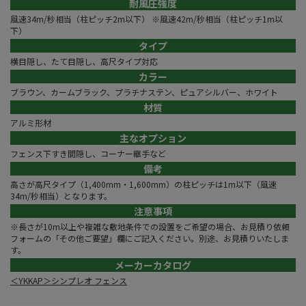
耐風圧強度
風速34m/秒相当（柱ピッチ2m以下） ※風速42m/秒相当（柱ピッチ1m以
下）
タイプ
横目隠し、たて目隠し、高尺タイプ対応
カラー
ブラウン、カームブラック、プラチナステン、ピュアシルバー、ホワイト
材質
アルミ形材
主なオプション
フェンス下すき間隠し、コーナー継手など
備考
高さが高尺タイプ（1,400mm・1,600mm）の柱ピッチは1m以下（風速
34m/秒相当）となります。
注意事項
※長さが10m以上や複雑な敷地条件での設置をご希望の場合、お見積り依頼
フォームの「その他ご要望」欄にご記入ください。別途、お見積りいたしま
す。
メーカーカタログ
＜YKKAP＞シンプレオ フェンス