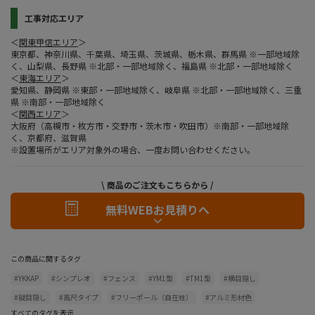
工事対応エリア
＜
関東甲信エリア
＞
東京都、神奈川県、千葉県、埼玉県、茨城県、栃木県、群馬県 ※一部地域除
く、山梨県、長野県 ※北部・一部地域除く、福島県 ※北部・一部地域除く
＜
東海エリア
＞
愛知県、静岡県 ※東部・一部地域除く、岐阜県 ※北部・一部地域除く、三重
県 ※南部・一部地域除く
＜
関西エリア
＞
大阪府（高槻市・枚方市・交野市・茨木市・吹田市）※南部・一部地域除
く、京都府、滋賀県
※設置場所がエリア対象外の場合、一度お問い合わせください。
\ 商品のご注文もこちらから /
無料WEBお見積りへ
この商品に関するタグ
#YKKAP
#シンプレオ
#フェンス
#YM1型
#TM1型
#横目隠し
#縦目隠し
#高尺タイプ
#フリーポール（自在柱）
#アルミ形材色
すべてのタグを表示