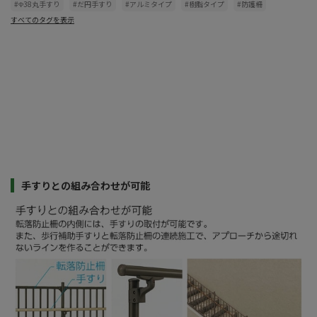
#Φ38丸手すり
#だ円手すり
#アルミタイプ
#樹脂タイプ
#防護柵
すべてのタグを表示
手すりとの組み合わせが可能