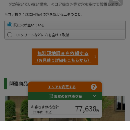
※コア抜き：床に円筒形の穴を空ける工事のこと。
既に穴が空いている
コンクリートなどに穴を空けて取付
無料現地調査を依頼する
（お見積り詳細もこちらから）
関連商品
エリアを変更する
現在のお見積り額
77,638
お客さま価格合計
円
（工事費・税込）