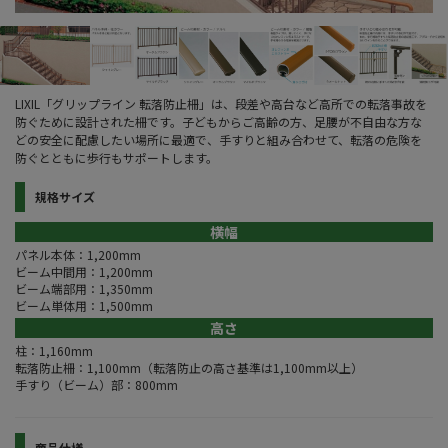
LIXIL「グリップライン 転落防止柵」は、段差や高台など高所での転落事故を
防ぐために設計された柵です。子どもからご高齢の方、足腰が不自由な方な
どの安全に配慮したい場所に最適で、手すりと組み合わせて、転落の危険を
防ぐとともに歩行もサポートします。
規格サイズ
横幅
パネル本体：1,200mm
ビーム中間用：1,200mm
ビーム端部用：1,350mm
ビーム単体用：1,500mm
高さ
柱：1,160mm
転落防止柵：1,100mm（転落防止の高さ基準は1,100mm以上）
手すり（ビーム）部：800mm
商品仕様