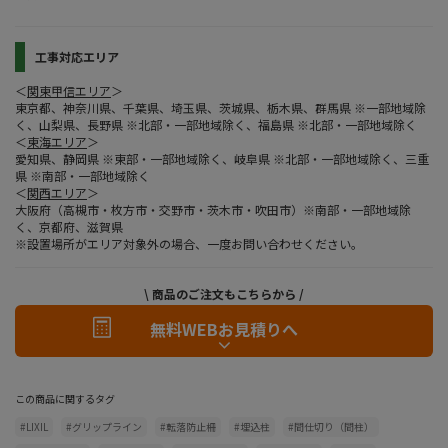
工事対応エリア
＜
関東甲信エリア
＞
東京都、神奈川県、千葉県、埼玉県、茨城県、栃木県、群馬県 ※一部地域除
く、山梨県、長野県 ※北部・一部地域除く、福島県 ※北部・一部地域除く
＜
東海エリア
＞
愛知県、静岡県 ※東部・一部地域除く、岐阜県 ※北部・一部地域除く、三重
県 ※南部・一部地域除く
＜
関西エリア
＞
大阪府（高槻市・枚方市・交野市・茨木市・吹田市）※南部・一部地域除
く、京都府、滋賀県
※設置場所がエリア対象外の場合、一度お問い合わせください。
\ 商品のご注文もこちらから /
無料WEBお見積りへ
この商品に関するタグ
#LIXIL
#グリップライン
#転落防止柵
#埋込柱
#間仕切り（間柱）