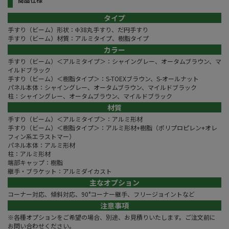
タイプ
手すり（ビーム）形状：Φ38丸手すり、だ円手すり
手すり（ビーム）材質：アルミタイプ、樹脂タイプ
カラー
手すり（ビーム）＜アルミタイプ＞：シャイングレー、オータムブラウン、マ
イルドブラック
手すり（ビーム）＜樹脂タイプ＞：S-TOEXブラウン、S-オールナット
パネル本体：シャイングレー、オータムブラウン、マイルドブラック
柱：シャイングレー、オータムブラウン、マイルドブラック
材質
手すり（ビーム）＜アルミタイプ＞：アルミ形材
手すり（ビーム）＜樹脂タイプ＞：アルミ形材+樹脂（ポリプロピレン+オレ
フィン系エラストマー）
パネル本体：アルミ形材
柱：アルミ形材
端部キャップ：樹脂
継手・ブラケット：アルミダイカスト
主なオプション
コーナー対応、傾斜対応、90°コーナー継手、フリージョイントなど
注意事項
※各種オプションをご希望の場合、別途、お見積りいたします。ご注文前に
お問い合わせください。