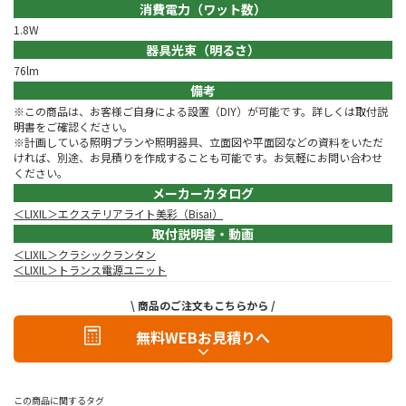
消費電力（ワット数）
1.8W
器具光束（明るさ）
76lm
備考
※この商品は、お客様ご自身による設置（DIY）が可能です。詳しくは取付説
明書をご確認ください。
※計画している照明プランや照明器具、立面図や平面図などの資料をいただ
ければ、別途、お見積りを作成することも可能です。お気軽にお問い合わせ
ください。
メーカーカタログ
＜LIXIL＞エクステリアライト美彩（Bisai）
取付説明書・動画
＜LIXIL＞クラシックランタン
＜LIXIL＞トランス電源ユニット
\ 商品のご注文もこちらから /
無料WEBお見積りへ
この商品に関するタグ