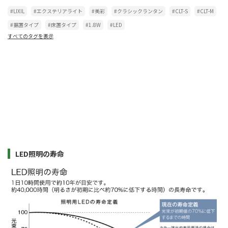
#LIXIL
#エクステリアライト
#美彩
#クラシックランタン
#CLT-S
#CLT-M
#据置タイプ
#床置タイプ
#1.8W
#LED
すべてのタグを表示
LED照明の寿命