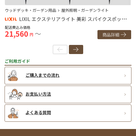
ウッドデッキ・ガーデン用品
屋外照明・ガーデンライト
ウ
LIXIL エクステリアライト 美彩 スパイクスポットラ
イト SSP-G1型 SSP-G2型 SSP-G3型 LED DC12V グッドデ
ル
配送費込み価格
配
21,560
3
～
ザイン賞
商品詳細
円
ご利用ガイド
ご購入までの流れ
お支払い方法
よくある質問