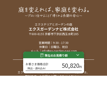
エクステリアとガーデンの店
エクスガーデンナビ株式会社
〒600-8155 京都市下京区西玉水町285
営業時間｜9:30 - 17:30
休業日｜日曜日、祝日
メール｜
info@ex-garden-navi.com
現在のお見積り額
ご相談・お問い合わせ
50,820
お客さま価格合計
フリーダイヤル
円
（税込・送料込み）
エクステリア・外構に関する工事や相談、お見積りは、
無料です。お気軽にお問い合わせください。
無料相談・お見積り