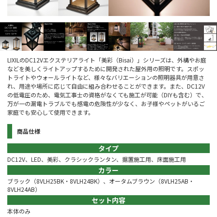
LIXILのDC12Vエクステリアライト「美彩（Bisai）」シリーズは、外構やお庭
などを美しくライトアップするために開発された屋外用の照明です。スポッ
トライトやウォールライトなど、様々なバリエーションの照明器具が用意さ
れ、用途や場所に応じて自由に組み合わせることができます。また、DC12V
の低電圧のため、電気工事士の資格がなくても施工が可能（DIYも含む）で、
万が一の漏電トラブルでも感電の危険性が少なく、お子様やペットがいるご
家庭でも安心して使用できます。
商品仕様
タイプ
DC12V、LED、美彩、クラシックランタン、据置施工用、床面施工用
カラー
ブラック（8VLH25BK・8VLH24BK）、オータムブラウン（8VLH25AB・
8VLH24AB）
セット内容
本体のみ