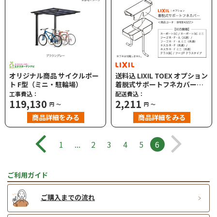
オリジナル商品 サイクルポー
送料込 LIXIL TOEX オプション
ト F型（ミニ・駐輪場）
着脱式サポートフネカバー
8REE43ZZ カーポートSC・フ
工事費込：
配送費込：
119,130
ーゴ・ネスカ（各共通）
2,211
円
～
円
～
商品詳細をみる
商品詳細をみる
1
...
2
3
4
5
6
ご利用ガイド
ご購入までの流れ