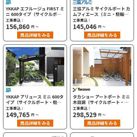
YKKAP エフルージュ FIRST ミ
三協アルミ サイクルポート カ
ニ 600タイプ（サイクルポー
ムフィエース（ミニ・駐輪
ト・駐輪場）
場）
工事費込：
工事費込：
156,860
145,046
円
～
円
～
商品詳細をみる
商品詳細をみる
YKKAP アリュース ミニ 600タ
タカショー アートポート ミニ
イプ（サイクルポート・駐輪
木目調（サイクルポート・駐
場）
輪場）
工事費込：
工事費込：
149,765
298,529
円
～
円
～
商品詳細をみる
商品詳細をみる