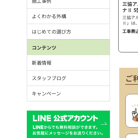
施工事例
三協ア
ナⅡ 5
たて板
よくわかる外構
三協ア
Ⅱ」は
目調デ
はじめての選び方
工事費
です。
アムタ
どんな
コンテンツ
み、敷
風圧強
（柱ピ
新着情報
す。
ご
スタッフブログ
キャンペーン