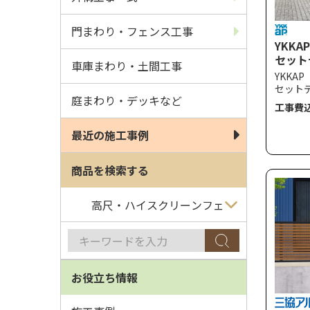
門まわり・フェンス工事
YKKA
セット
車庫まわり・土間工事
（粗）
YKKA
タイプ
セット
庭まわり・デッキなど
際立つ
工事費
和風、
い住宅
最近の施工事例
風圧強
（柱ピ
す。
商品を検索する
お役立ち情報