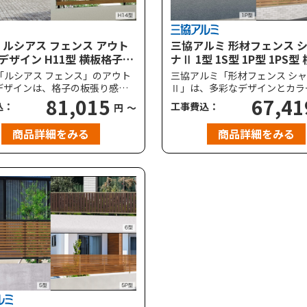
P ルシアス フェンス アウト
三協アルミ 形材フェンス 
デザイン H11型 横板格子
ナⅡ 1型 1S型 1P型 1PS型
H14型 横ランダム格子 高尺
子 片面木調 ハイタイプ・
P「ルシアス フェンス」のアウト
三協アルミ「形材フェンス シ
対応
プ対応
デザインは、格子の板張り感が
Ⅱ」は、多彩なデザインとカラ
木目調のデザインが、洋風から
81,015
目調デザインが魅力のアルミフ
67,41
込：
工事費込：
円
～
モダンからクラシックまで幅広
です。＜スタンダードタイプ・
におすすめのフェンスです。耐
アムタイプ＞、＜標準・下桟す
商品詳細をみる
商品詳細をみる
度は、標準で風速34m/秒相当
＞仕様の中からタイプの選択が
ッチ2m以下）に対応していま
で、どんな建物の外観にも自然
込み、敷地の境界を美しく彩り
耐風圧強度は、標準で風速36m
（柱ピッチ2m以下）に対応し
す。