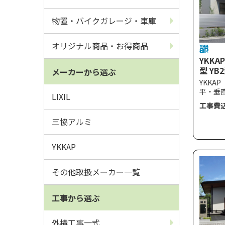
物置・バイクガレージ・車庫
オリジナル商品・お得商品
YKKA
型 YB
メーカーから選ぶ
YKKA
平・垂
LIXIL
スでミ
工事費
ードな
性とコ
三協アルミ
え、ど
溶け込
YKKAP
風速34
に対応
その他取扱メーカー一覧
工事から選ぶ
外構工事一式