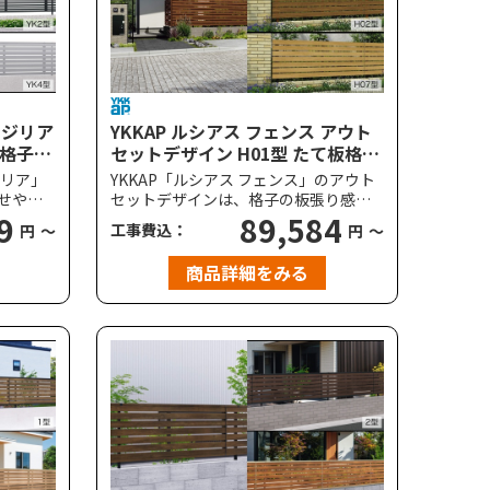
レジリア
YKKAP ルシアス フェンス アウト
太格子
セットデザイン H01型 たて板格子
イタイ
H02型 横板格子 H07型 リブモール
ジリア」
YKKAP「ルシアス フェンス」のアウト
高尺タイプ対応
せやす
セットデザインは、格子の板張り感が
スタン
9
際立つ木目調のデザインが、洋風から
89,584
工事費込：
円
～
円
～
豊富な
和風、モダンからクラシックまで幅広
ーによ
い住宅におすすめのフェンスです。耐
商品詳細をみる
ットし
風圧強度は、標準で風速34m/秒相当
準で風
（柱ピッチ2m以下）に対応していま
以下）に
す。