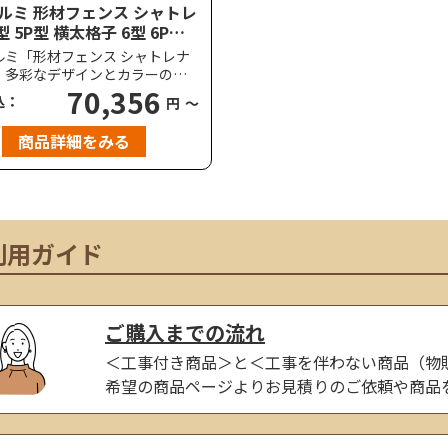
ルミ 形材フェンス シャトレ
型 5P型 横太格子 6型 6P型
格子
ルミ「形材フェンス シャトレナ
、多彩なデザインとカラーの木
ザインが魅力のアルミフェンス
70,356
込：
円
～
＜スタンダードタイプ・プレミ
イプ＞の中から選択が可能で、
商品詳細をみる
建物の外観にも自然と溶け込
地の境界を美しく彩ります。耐
度は、標準で風速36m/秒相当
ッチ2m以下）に対応していま
利用ガイド
ご購入までの流れ
＜工事付き商品＞と＜工事を伴わない商品（物
希望の商品ページよりお見積りのご依頼や商品