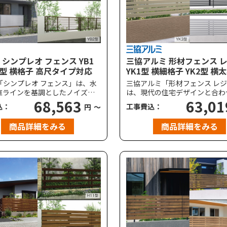
P シンプレオ フェンス YB1
三協アルミ 形材フェンス 
2型 横格子 高尺タイプ対応
YK1型 横細格子 YK2型 横
YK3型 YK4型 横板格子 ハ
P「シンプレオ フェンス」は、水
三協アルミ「形材フェンス レ
プ・高尺タイプ対応
直ラインを基調としたノイズレ
は、現代の住宅デザインと合わ
ニマルなデザインで、スタンダ
68,563
い、シンプルデザインが魅力の
63,01
込：
工事費込：
円
～
アルミ形材フェンスです。機能
ダードなアルミフェンスです。
ストパフォーマンスを兼ね備
デザインバリエーションとカラ
商品詳細をみる
商品詳細をみる
のような建物の外観にも自然と
り、あらゆる建物の外構にフィ
みます。耐風圧強度は、標準で
てくれます。耐風圧強度は、標
m/秒相当（柱ピッチ2m以下）
速36m/秒相当（柱ピッチ2m
しています。
対応しています。