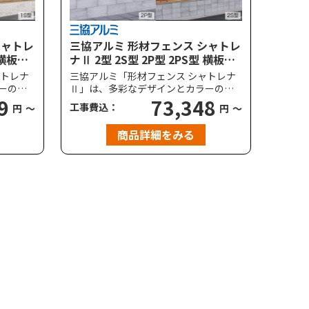
シャトレ
三協アルミ 形材フェンス シャトレ
 横板格
ナⅡ 2型 2S型 2P型 2PS型 横板格
高尺タイ
子 両面木調 ハイタイプ・高尺タイ
ャトレナ
三協アルミ「形材フェンス シャトレナ
プ対応
ーの木
Ⅱ」は、多彩なデザインとカラーの木
ェンス
9
目調デザインが魅力のアルミフェンス
73,348
工事費込：
円
～
円
～
プレミ
です。＜スタンダードタイプ・プレミ
き間小
アムタイプ＞、＜標準・下桟すき間小
商品詳細をみる
可能
＞仕様の中からタイプの選択が可能
と溶け
で、どんな建物の外観にも自然と溶け
ます。
込み、敷地の境界を美しく彩ります。
/秒相当
耐風圧強度は、標準で風速36m/秒相当
ていま
（柱ピッチ2m以下）に対応していま
す。