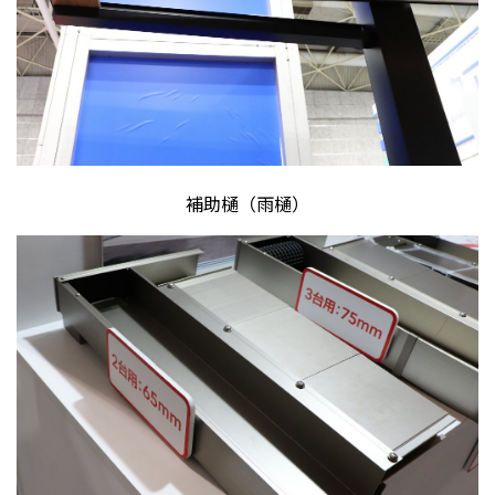
補助樋（雨樋）